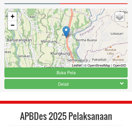
+
−
Leaflet
|
© OpenStreetMap
|
OpenSID
Buka Peta
Detail
APBDes 2025 Pelaksanaan