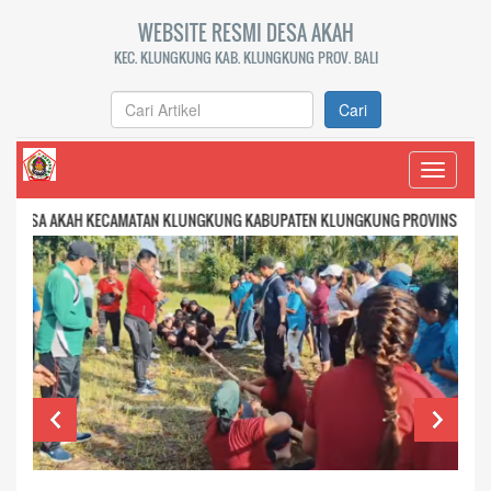
WEBSITE RESMI DESA AKAH
KEC. KLUNGKUNG KAB. KLUNGKUNG PROV. BALI
Cari
Toggle
navigati
AH KECAMATAN KLUNGKUNG KABUPATEN KLUNGKUNG PROVINSI BALI