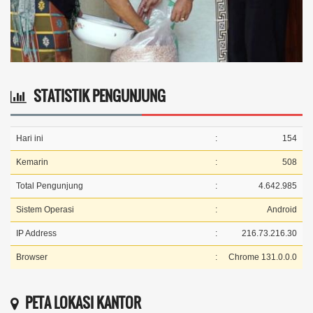
STATISTIK PENGUNJUNG
Hari ini
:
154
Kemarin
:
508
Total Pengunjung
:
4.642.985
Sistem Operasi
:
Android
IP Address
:
216.73.216.30
Browser
:
Chrome 131.0.0.0
PETA LOKASI KANTOR