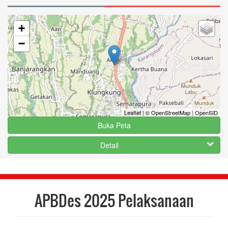
+
−
Leaflet
|
© OpenStreetMap
|
OpenSID
Buka Peta
Detail
APBDes 2025 Pelaksanaan