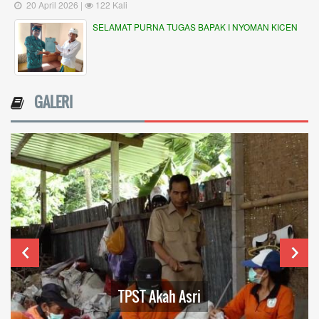
20 April 2026 |
122 Kali
SELAMAT PURNA TUGAS BAPAK I NYOMAN KICEN
GALERI
TPST Akah Asri