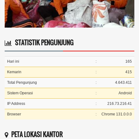
STATISTIK PENGUNJUNG
Hari ini
:
165
Kemarin
:
415
Total Pengunjung
:
4.643.411
Sistem Operasi
:
Android
IP Address
:
216.73.216.41
Browser
:
Chrome 131.0.0.0
PETA LOKASI KANTOR