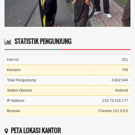
STATISTIK PENGUNJUNG
Hari ini
:
321
Kemarin
:
749
Total Pengunjung
:
4.642.644
Sistem Operasi
:
Android
IP Address
:
216.73.216.177
Browser
:
Chrome 131.0.0.0
PETA LOKASI KANTOR