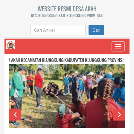
WEBSITE RESMI DESA AKAH
KEC. KLUNGKUNG KAB. KLUNGKUNG PROV. BALI
Cari
Toggle
navigati
AH KECAMATAN KLUNGKUNG KABUPATEN KLUNGKUNG PROVINSI BALI