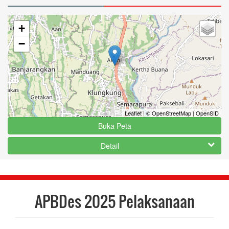
+
−
Leaflet
|
© OpenStreetMap
|
OpenSID
Buka Peta
Detail
APBDes 2025 Pelaksanaan