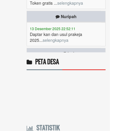
Nuripah
13 Desember 2025 22:52:11
Daptar kan dan usul prakeja
2025...
selengkapnya
Erizal
09 Desember 2025 13:48:42
Token listrik...
selengkapnya
PETA DESA
Awin
06 Desember 2025 18:38:17
Pulsa gratis ...
selengkapnya
Musriadi
06 Desember 2025 14:58:24
Token gratis ...
selengkapnya
STATISTIK