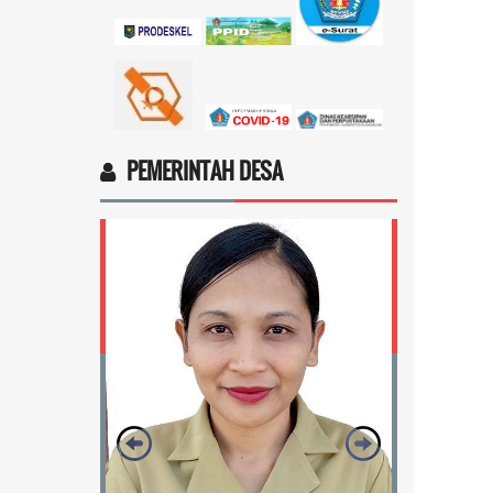
Ingin cek nama penerima bantuan
sosial dari pemerintah...
selengkapnya
Marten Keny Balubun
17 November 2025 11:18:28
4vptP...
selengkapnya
PEMERINTAH DESA