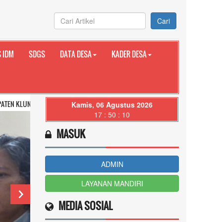
Cari
 IDM
SDGS
DATA DESA
KADER DESA
G PROVINSI BALI
Kamis, 06 Agustus 2026
17 : 50 : 11
MASUK
ADMIN
LAYANAN MANDIRI
MEDIA SOSIAL