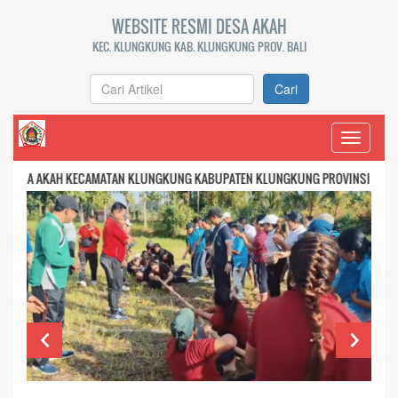
WEBSITE RESMI DESA AKAH
KEC. KLUNGKUNG KAB. KLUNGKUNG PROV. BALI
Cari
Toggle
navigati
AH KECAMATAN KLUNGKUNG KABUPATEN KLUNGKUNG PROVINSI BALI