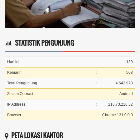
STATISTIK PENGUNJUNG
Hari ini
:
139
Kemarin
:
508
Total Pengunjung
:
4.642.970
Sistem Operasi
:
Android
IP Address
:
216.73.216.32
Browser
:
Chrome 131.0.0.0
PETA LOKASI KANTOR