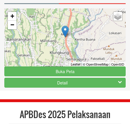
+
−
Leaflet
|
© OpenStreetMap
|
OpenSID
Buka Peta
Detail
APBDes 2025 Pelaksanaan