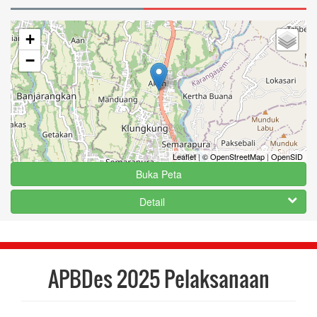
+
−
Leaflet
|
© OpenStreetMap
|
OpenSID
Buka Peta
Detail
APBDes 2025 Pelaksanaan