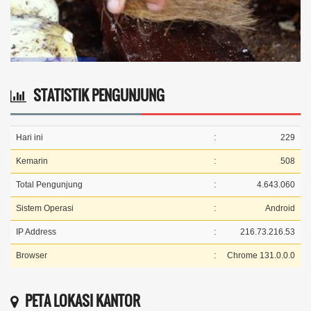
STATISTIK PENGUNJUNG
Hari ini
:
229
Kemarin
:
508
Total Pengunjung
:
4.643.060
Sistem Operasi
:
Android
IP Address
:
216.73.216.53
Browser
:
Chrome 131.0.0.0
PETA LOKASI KANTOR