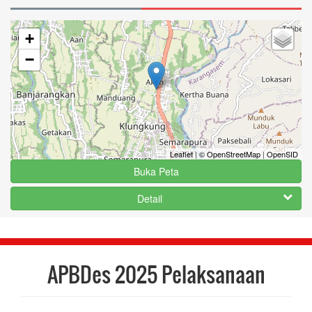
+
−
Leaflet
|
© OpenStreetMap
|
OpenSID
Buka Peta
Detail
APBDes 2025 Pelaksanaan