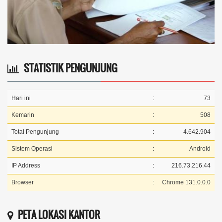
STATISTIK PENGUNJUNG
Hari ini
:
73
Kemarin
:
508
Total Pengunjung
:
4.642.904
Sistem Operasi
:
Android
IP Address
:
216.73.216.44
Browser
:
Chrome 131.0.0.0
PETA LOKASI KANTOR