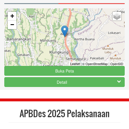
+
−
Leaflet
|
© OpenStreetMap
|
OpenSID
Buka Peta
Detail
APBDes 2025 Pelaksanaan