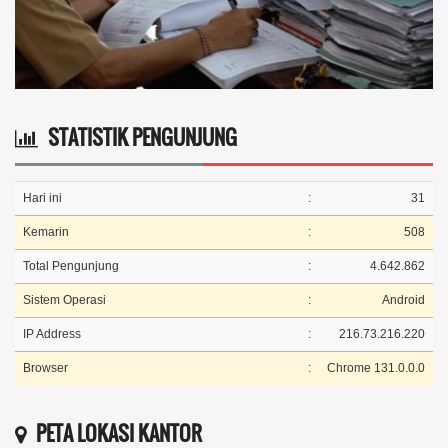
STATISTIK PENGUNJUNG
Hari ini
:
31
Kemarin
:
508
Total Pengunjung
:
4.642.862
Sistem Operasi
:
Android
IP Address
:
216.73.216.220
Browser
:
Chrome 131.0.0.0
PETA LOKASI KANTOR