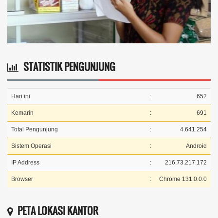
STATISTIK PENGUNJUNG
Hari ini
:
652
Kemarin
:
691
Total Pengunjung
:
4.641.254
Sistem Operasi
:
Android
IP Address
:
216.73.217.172
Browser
:
Chrome 131.0.0.0
PETA LOKASI KANTOR