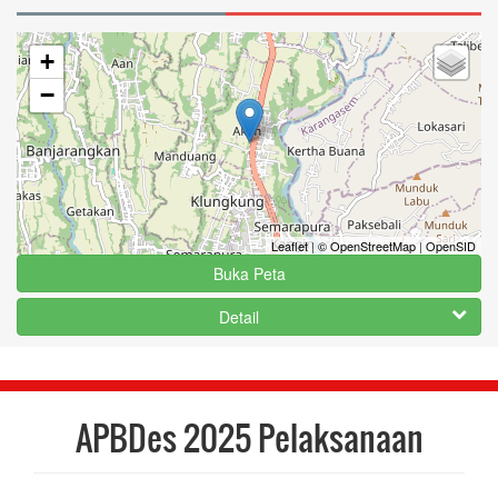
+
−
Leaflet
|
© OpenStreetMap
|
OpenSID
Buka Peta
Detail
APBDes 2025 Pelaksanaan