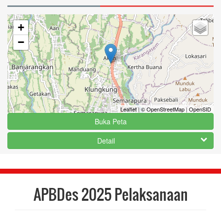
+
−
Leaflet
|
© OpenStreetMap
|
OpenSID
Buka Peta
Detail
APBDes 2025 Pelaksanaan