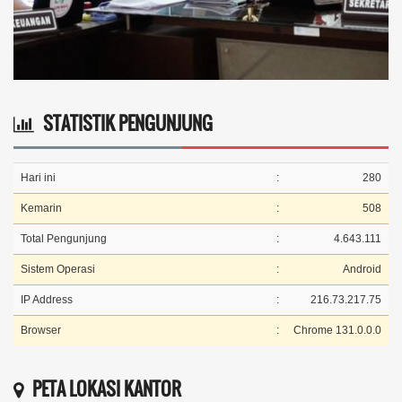
STATISTIK PENGUNJUNG
Hari ini
:
280
Kemarin
:
508
Total Pengunjung
:
4.643.111
Sistem Operasi
:
Android
IP Address
:
216.73.217.75
Browser
:
Chrome 131.0.0.0
PETA LOKASI KANTOR