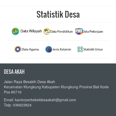
DESA AKAH
Jalan Raya Besakih Desa Akah
Kecamatan Klungkung Kabupaten Klungkung Provinsi Bali Kode
Pos 80716
Email: kantorperbekeldesaakah@gmail.com
Telp: 036623824
KATEGORI
Layanan Hukum Dan HAM Desa
Transparansi Keuangan
Produk Desa
Panduan Layanan Desa
Berita Desa
Agenda Desa
Peraturan Desa