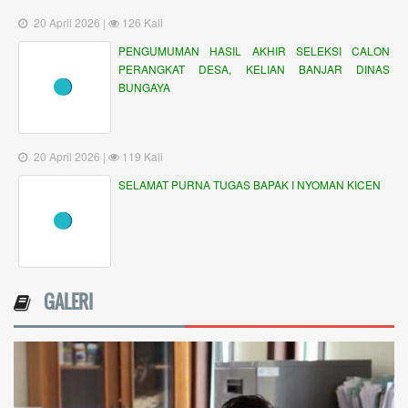
20 April 2026 |
119 Kali
SELAMAT PURNA TUGAS BAPAK I NYOMAN KICEN
GALERI
sa Akah
BUMDesa Artha Wig