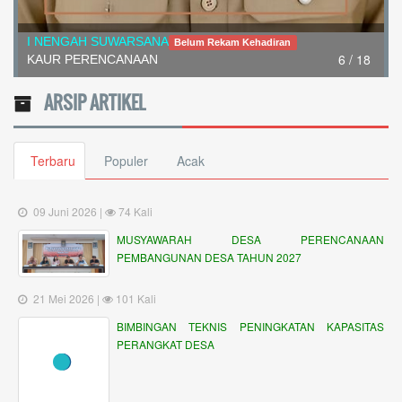
7 / 18
NI NYOMAN SINI
Belum Rekam Kehadiran
ARSIP ARTIKEL
Kaur Umum
Terbaru
Populer
Acak
09 Juni 2026 |
74 Kali
MUSYAWARAH DESA PERENCANAAN
PEMBANGUNAN DESA TAHUN 2027
21 Mei 2026 |
101 Kali
BIMBINGAN TEKNIS PENINGKATAN KAPASITAS
PERANGKAT DESA
06 Mei 2026 |
119 Kali