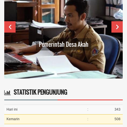
STATISTIK PENGUNJUNG
Hari ini
:
343
Kemarin
:
508
Total Pengunjung
:
4.643.174
Sistem Operasi
:
Android
IP Address
:
216.73.216.144
Browser
:
Chrome 131.0.0.0
PETA LOKASI KANTOR