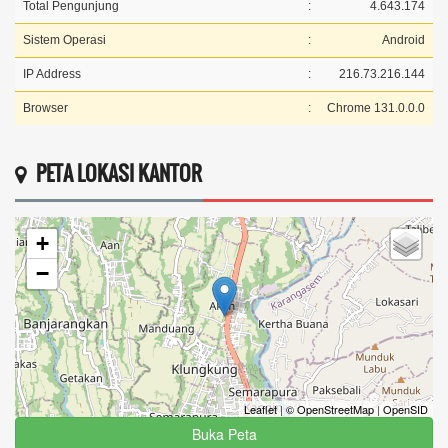
+
−
Leaflet
|
© OpenStreetMap
|
OpenSID
Buka Peta
Detail
APBDes 2025 Pelaksanaan