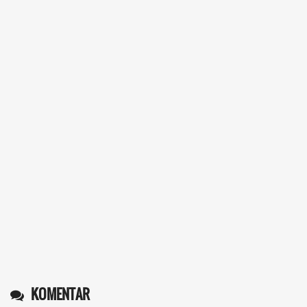
Operlius gulo
14 Desember 2025 19:31:29
Token gratis ...
selengkapnya
Nuripah
13 Desember 2025 22:52:11
Daptar kan dan usul prakeja 2025...
selengkapnya
KOMENTAR