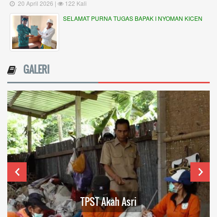
20 April 2026 |
122 Kali
SELAMAT PURNA TUGAS BAPAK I NYOMAN KICEN
GALERI
TPST Akah Asri