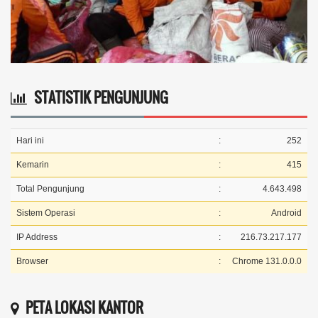
STATISTIK PENGUNJUNG
Hari ini
:
252
Kemarin
:
415
Total Pengunjung
:
4.643.498
Sistem Operasi
:
Android
IP Address
:
216.73.217.177
Browser
:
Chrome 131.0.0.0
PETA LOKASI KANTOR