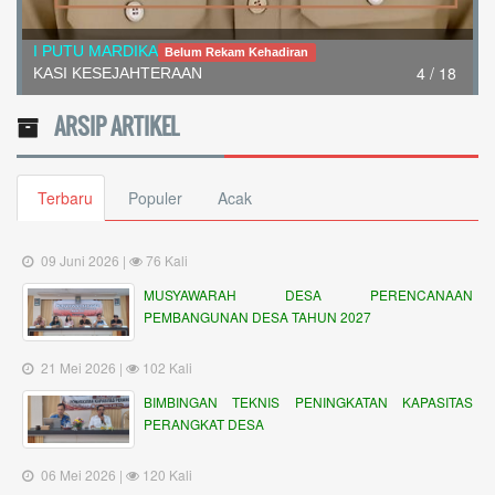
I PUTU MARDIKA
Belum Rekam Kehadiran
4 / 18
KASI KESEJAHTERAAN
ARSIP ARTIKEL
Terbaru
Populer
Acak
09 Juni 2026 |
76 Kali
MUSYAWARAH DESA PERENCANAAN
PEMBANGUNAN DESA TAHUN 2027
21 Mei 2026 |
102 Kali
BIMBINGAN TEKNIS PENINGKATAN KAPASITAS
PERANGKAT DESA
06 Mei 2026 |
120 Kali