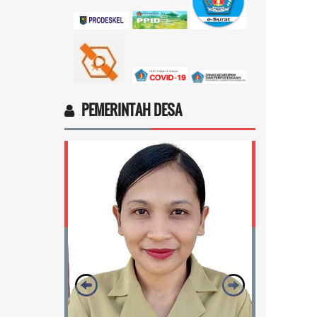
Ingin cek nama penerima bantuan
sosial dari pemerintah...
selengkapnya
Marten Keny Balubun
17 November 2025 11:18:28
4vptP...
selengkapnya
PEMERINTAH DESA