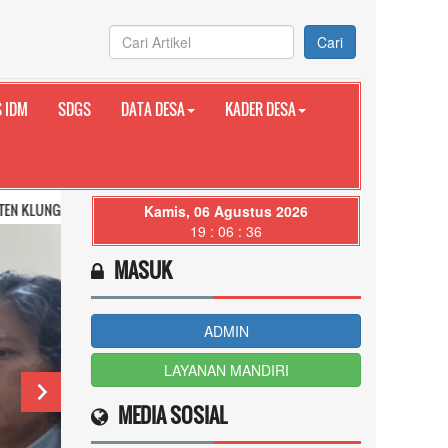
Cari
 IDM
SDGS
DATA DESA
KADER DESA
PROVINSI BALI
Kamis, 06 Agustus 2026
19 : 06 : 38
MASUK
ADMIN
LAYANAN MANDIRI
MEDIA SOSIAL