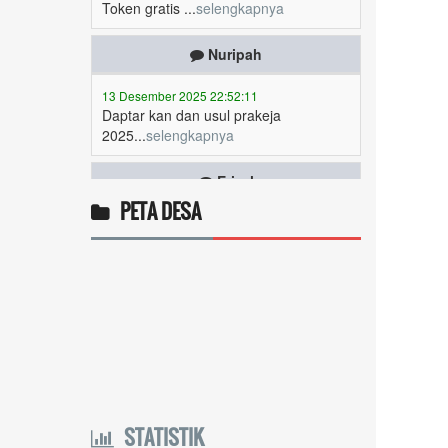
Nuripah
13 Desember 2025 22:52:11
Daptar kan dan usul prakeja
2025...
selengkapnya
Erizal
09 Desember 2025 13:48:42
Token listrik...
selengkapnya
PETA DESA
Awin
06 Desember 2025 18:38:17
Pulsa gratis ...
selengkapnya
Musriadi
06 Desember 2025 14:58:24
Token gratis ...
selengkapnya
STATISTIK