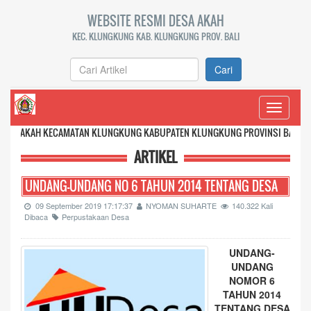
WEBSITE RESMI DESA AKAH
KEC. KLUNGKUNG KAB. KLUNGKUNG PROV. BALI
Cari
Toggle
navigati
 KECAMATAN KLUNGKUNG KABUPATEN KLUNGKUNG PROVINSI BALI
ARTIKEL
UNDANG-UNDANG NO 6 TAHUN 2014 TENTANG DESA
09 September 2019 17:17:37
NYOMAN SUHARTE
140.322 Kali
Dibaca
Perpustakaan Desa
UNDANG-
UNDANG
NOMOR 6
TAHUN 2014
TENTANG DESA