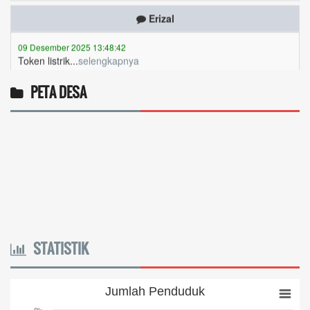
09 Desember 2025 13:48:42
Token listrik...
selengkapnya
Awin
PETA DESA
06 Desember 2025 18:38:17
Pulsa gratis ...
selengkapnya
Musriadi
06 Desember 2025 14:58:24
Token gratis ...
selengkapnya
Joki
04 Desember 2025 11:32:59
STATISTIK
Token PLN gratis 8626 6412 021...
selengkapnya
venta Apri nabila
Jumlah Penduduk
Jumlah Penduduk