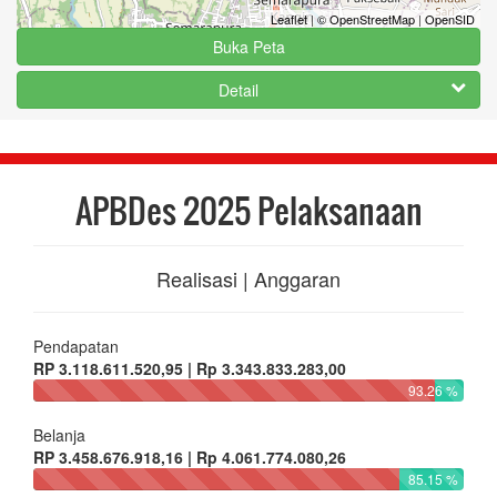
Leaflet
|
© OpenStreetMap
|
OpenSID
Buka Peta
Detail
APBDes 2025 Pelaksanaan
Realisasi | Anggaran
Pendapatan
RP 3.118.611.520,95 | Rp 3.343.833.283,00
93.26 %
Belanja
RP 3.458.676.918,16 | Rp 4.061.774.080,26
85.15 %