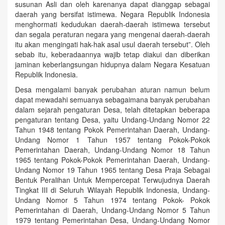
susunan Asli dan oleh karenanya dapat dianggap sebagai
daerah yang bersifat istimewa. Negara Republik Indonesia
menghormati kedudukan daerah-daerah istimewa tersebut
dan segala peraturan negara yang mengenai daerah-daerah
itu akan mengingati hak-hak asal usul daerah tersebut”. Oleh
sebab itu, keberadaannya wajib tetap diakui dan diberikan
jaminan keberlangsungan hidupnya dalam Negara Kesatuan
Republik Indonesia.
Desa mengalami banyak perubahan aturan namun belum
dapat mewadahi semuanya sebagaimana banyak perubahan
dalam sejarah pengaturan Desa, telah ditetapkan beberapa
pengaturan tentang Desa, yaitu Undang-Undang Nomor 22
Tahun 1948 tentang Pokok Pemerintahan Daerah, Undang-
Undang Nomor 1 Tahun 1957 tentang Pokok-Pokok
Pemerintahan Daerah, Undang-Undang Nomor 18 Tahun
1965 tentang Pokok-Pokok Pemerintahan Daerah, Undang-
Undang Nomor 19 Tahun 1965 tentang Desa Praja Sebagai
Bentuk Peralihan Untuk Mempercepat Terwujudnya Daerah
Tingkat III di Seluruh Wilayah Republik Indonesia, Undang-
Undang Nomor 5 Tahun 1974 tentang Pokok- Pokok
Pemerintahan di Daerah, Undang-Undang Nomor 5 Tahun
1979 tentang Pemerintahan Desa, Undang-Undang Nomor