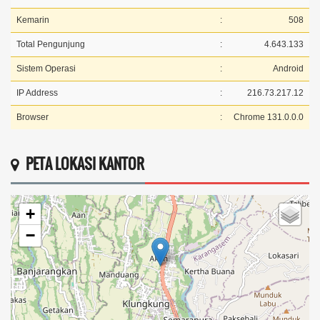
Kemarin
:
508
Total Pengunjung
:
4.643.133
Sistem Operasi
:
Android
IP Address
:
216.73.217.12
Browser
:
Chrome 131.0.0.0
PETA LOKASI KANTOR
+
−