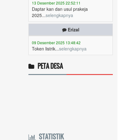
2025...
selengkapnya
Erizal
09 Desember 2025 13:48:42
Token listrik...
selengkapnya
Awin
06 Desember 2025 18:38:17
PETA DESA
Pulsa gratis ...
selengkapnya
Musriadi
06 Desember 2025 14:58:24
Token gratis ...
selengkapnya
Joki
04 Desember 2025 11:32:59
STATISTIK
Token PLN gratis 8626 6412