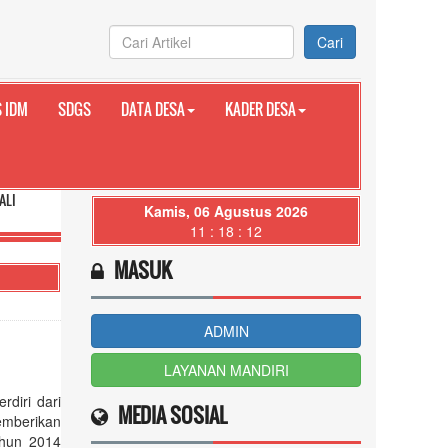
Cari
 IDM
SDGS
DATA DESA
KADER DESA
Kamis, 06 Agustus 2026
11 : 18 : 13
MASUK
ADMIN
LAYANAN MANDIRI
diri dari
MEDIA SOSIAL
mberikan
hun 2014