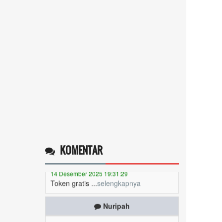
Operlius gulo
KOMENTAR
14 Desember 2025 19:31:29
Token gratis ...
selengkapnya
Nuripah
13 Desember 2025 22:52:11
Daptar kan dan usul prakeja