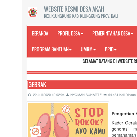
WEBSITE RESMI DESA AKAH
KEC. KLUNGKUNG KAB. KLUNGKUNG PROV. BALI
BERANDA
PROFIL DESA
PEMERINTAHAN DESA
PROGRAM BANTUAN
UMKM
PPID
SELAMAT DATANG DI WEBSITE RESMI DESA A
GEBRAK
22 Juli 2020 12:02:04
NYOMAN SUHARTE
64.431 Kali Dibaca
Pengertian 
Kader Gerak
generasi 
pemahaman 