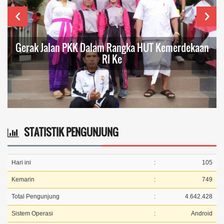
T Kemerdekaan
Dusun Bungaya
STATISTIK PENGUNJUNG
Hari ini
:
105
Kemarin
:
749
Total Pengunjung
:
4.642.428
Sistem Operasi
:
Android