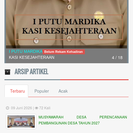
I Nengah Wardana
Belum Rekam Kehadiran
5 / 18
Kepala Dusun Gingsir
ARSIP ARTIKEL
Terbaru
Populer
Acak
09 Juni 2026 |
72 Kali
MUSYAWARAH DESA PERENCANAAN
PEMBANGUNAN DESA TAHUN 2027