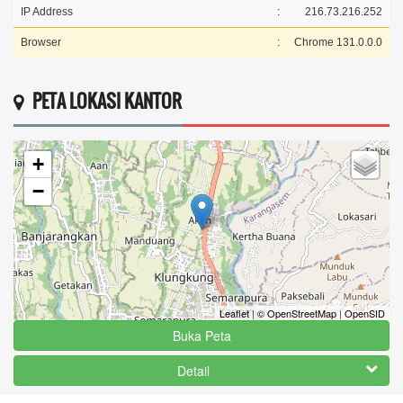
IP Address
:
216.73.216.252
Browser
:
Chrome 131.0.0.0
PETA LOKASI KANTOR
+
−
Leaflet
|
© OpenStreetMap
|
OpenSID
Buka Peta
Detail