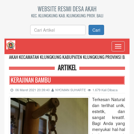
WEBSITE RESMI DESA AKAH
KEC. KLUNGKUNG KAB. KLUNGKUNG PROV. BALI
Cari
Toggle
navigati
AMATAN KLUNGKUNG KABUPATEN KLUNGKUNG PROVINSI BALI
ARTIKEL
KERAJINAN BAMBU
06 Maret 2021 20:39:40
NYOMAN SUHARTE
1.679 Kali Dibaca
Terkesan Natural
dan terlihat unik,
estetik, dan
sangat kreatif.
Bagi Anda yang
menyukai hal-hal