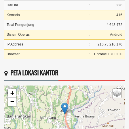
Hari ini
:
226
Kemarin
:
415
Total Pengunjung
:
4.643.472
Sistem Operasi
:
Android
IP Address
:
216.73.216.170
Browser
:
Chrome 131.0.0.0
PETA LOKASI KANTOR
+
−