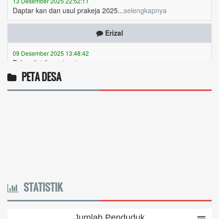
Erizal
09 Desember 2025 13:48:42
Token listrik...
selengkapnya
Awin
PETA DESA
06 Desember 2025 18:38:17
Pulsa gratis ...
selengkapnya
Musriadi
06 Desember 2025 14:58:24
Token gratis ...
selengkapnya
Joki
STATISTIK
04 Desember 2025 11:32:59
Token PLN gratis 8626 6412 021...
selengkapnya
Jumlah Penduduk
Jumlah Penduduk