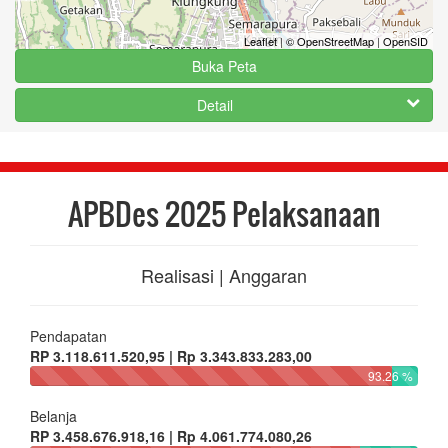
Leaflet
|
© OpenStreetMap
|
OpenSID
Buka Peta
Detail
APBDes 2025 Pelaksanaan
Realisasi | Anggaran
Pendapatan
RP 3.118.611.520,95 | Rp 3.343.833.283,00
93.26 %
Belanja
RP 3.458.676.918,16 | Rp 4.061.774.080,26