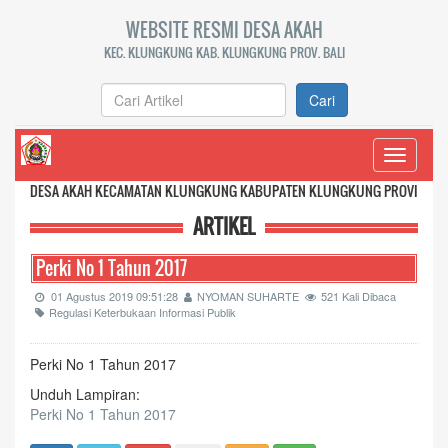
WEBSITE RESMI DESA AKAH
KEC. KLUNGKUNG KAB. KLUNGKUNG PROV. BALI
Cari
Toggle
navigati
AKAH KECAMATAN KLUNGKUNG KABUPATEN KLUNGKUNG PROVINSI BALI
ARTIKEL
Perki No 1 Tahun 2017
01 Agustus 2019 09:51:28
NYOMAN SUHARTE
521 Kali Dibaca
Regulasi Keterbukaan Informasi Publik
Perki No 1 Tahun 2017
Unduh Lampiran:
Perki No 1 Tahun 2017