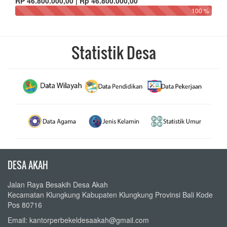
RP 46.800.000,00 | Rp 46.800.000,00
100 %
Statistik Desa
DESA AKAH
Jalan Raya Besakih Desa Akah
Kecamatan Klungkung Kabupaten Klungkung Provinsi Bali Kode
Pos 80716
Email: kantorperbekeldesaakah@gmail.com