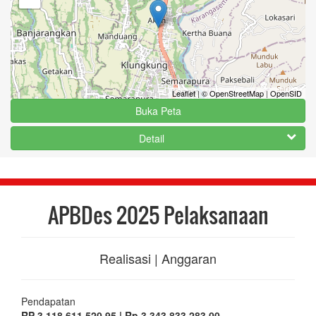
Leaflet
|
© OpenStreetMap
|
OpenSID
Buka Peta
Detail
APBDes 2025 Pelaksanaan
Realisasi | Anggaran
Pendapatan
RP 3.118.611.520,95 | Rp 3.343.833.283,00