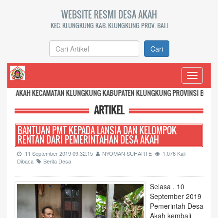
WEBSITE RESMI DESA AKAH
KEC. KLUNGKUNG KAB. KLUNGKUNG PROV. BALI
Cari
Toggle
navigati
 KECAMATAN KLUNGKUNG KABUPATEN KLUNGKUNG PROVINSI BALI
ARTIKEL
BANTUAN PMT KEPADA LANSIA DAN KELOMPOK
RENTAN DARI PEMERINTAHAN DESA AKAH
11 September 2019 09:32:15
NYOMAN SUHARTE
1.076 Kali
Dibaca
Berita Desa
Selasa , 10
September 2019
Pemerintah Desa
Akah kembali