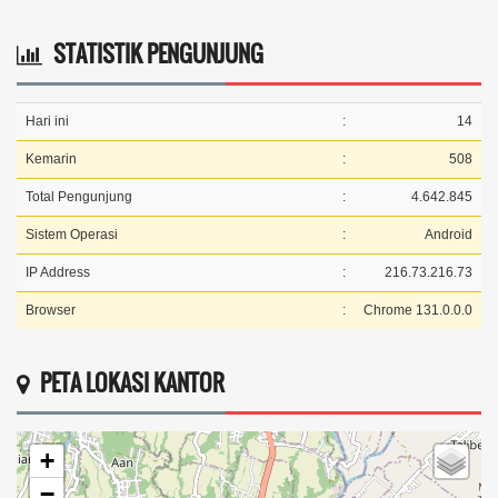
STATISTIK PENGUNJUNG
Hari ini
:
14
Kemarin
:
508
Total Pengunjung
:
4.642.845
Sistem Operasi
:
Android
IP Address
:
216.73.216.73
Browser
:
Chrome 131.0.0.0
PETA LOKASI KANTOR
+
−