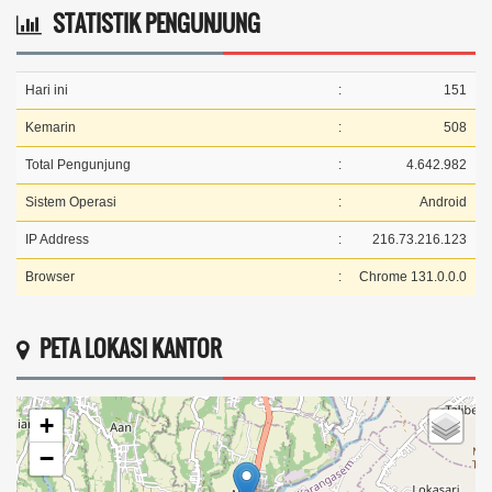
STATISTIK PENGUNJUNG
Hari ini
:
151
Kemarin
:
508
Total Pengunjung
:
4.642.982
Sistem Operasi
:
Android
IP Address
:
216.73.216.123
Browser
:
Chrome 131.0.0.0
PETA LOKASI KANTOR
+
−