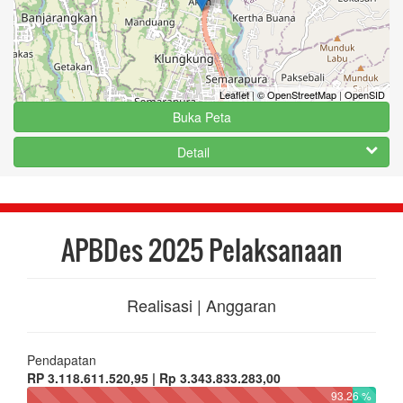
Leaflet
|
© OpenStreetMap
|
OpenSID
Buka Peta
Detail
APBDes 2025 Pelaksanaan
Realisasi | Anggaran
Pendapatan
RP 3.118.611.520,95 | Rp 3.343.833.283,00
93.26 %