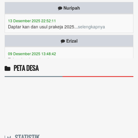
13 Desember 2025 22:52:11
Daptar kan dan usul prakeja 2025...
selengkapnya
Erizal
09 Desember 2025 13:48:42
Token listrik...
selengkapnya
Awin
PETA DESA
06 Desember 2025 18:38:17
Pulsa gratis ...
selengkapnya
Musriadi
06 Desember 2025 14:58:24
Token gratis ...
selengkapnya
Joki
STATISTIK