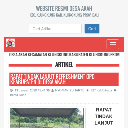
WEBSITE RESMI DESA AKAH
KEC. KLUNGKUNG KAB. KLUNGKUNG PROV. BALI
Cari
Toggle
navigati
AKAH KECAMATAN KLUNGKUNG KABUPATEN KLUNGKUNG PROVINSI BALI
ARTIKEL
RAPAT TINDAK LANJUT REFRESHMENT OPD
KEABUPATEN DI DESA AKAH
13 Januari 2020 13:41:38
NYOMAN SUHARTE
727 Kali Dibaca
Berita Desa
RAPAT
TINDAK
LANJUT