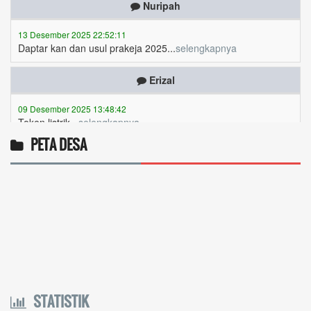
13 Desember 2025 22:52:11
Daptar kan dan usul prakeja 2025...
selengkapnya
Erizal
09 Desember 2025 13:48:42
Token listrik...
selengkapnya
Awin
PETA DESA
06 Desember 2025 18:38:17
Pulsa gratis ...
selengkapnya
Musriadi
06 Desember 2025 14:58:24
Token gratis ...
selengkapnya
Joki
STATISTIK
04 Desember 2025 11:32:59