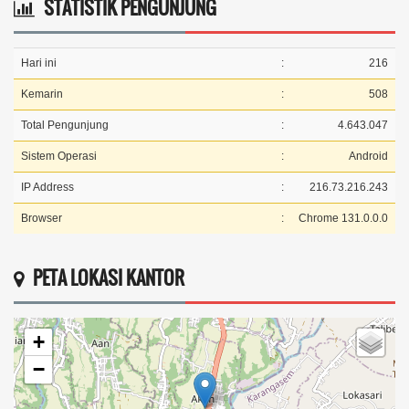
STATISTIK PENGUNJUNG
Hari ini
:
216
Kemarin
:
508
Total Pengunjung
:
4.643.047
Sistem Operasi
:
Android
IP Address
:
216.73.216.243
Browser
:
Chrome 131.0.0.0
PETA LOKASI KANTOR
+
−