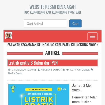
WEBSITE RESMI DESA AKAH
KEC. KLUNGKUNG KAB. KLUNGKUNG PROV. BALI
Cari
Toggle
navigati
AH KECAMATAN KLUNGKUNG KABUPATEN KLUNGKUNG PROVINSI BALI
ARTIKEL
Listrik gratis 6 Bulan dari PLN
03 Mei 2020 15:00:08
NYOMAN SUHARTE
1.074 Kali Dibaca
Berita Desa
Jumat, 3 Mei
2020..
Pemerintah telah
memutuskan