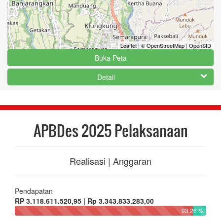
Leaflet
|
© OpenStreetMap
|
OpenSID
Buka Peta
Detail
APBDes 2025 Pelaksanaan
Realisasi | Anggaran
Pendapatan
RP 3.118.611.520,95 | Rp 3.343.833.283,00
93.26 %