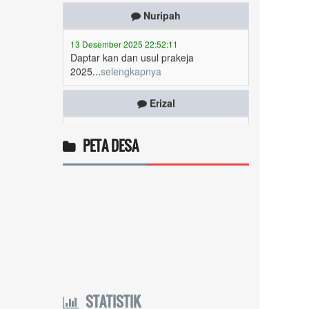
13 Desember 2025 22:52:11
Daptar kan dan usul prakeja
2025...
selengkapnya
Erizal
09 Desember 2025 13:48:42
Token listrik...
selengkapnya
PETA DESA
Awin
06 Desember 2025 18:38:17
Pulsa gratis ...
selengkapnya
Musriadi
06 Desember 2025 14:58:24
Token gratis ...
selengkapnya
Joki
STATISTIK