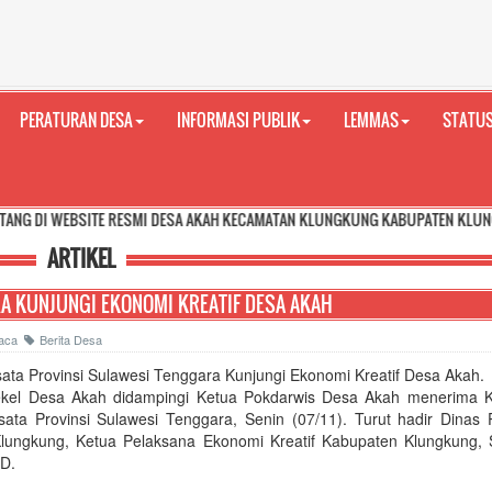
PERATURAN DESA
INFORMASI PUBLIK
LEMMAS
STATUS
SITE RESMI DESA AKAH KECAMATAN KLUNGKUNG KABUPATEN KLUNGKUNG PROVIN
ARTIKEL
A KUNJUNGI EKONOMI KREATIF DESA AKAH
ibaca
Berita Desa
sata Provinsi Sulawesi Tenggara Kunjungi Ekonomi Kreatif Desa Akah.
kel Desa Akah didampingi Ketua Pokdarwis Desa Akah menerima 
sata Provinsi Sulawesi Tenggara, Senin (07/11). Turut hadir Dinas 
lungkung, Ketua Pelaksana Ekonomi Kreatif Kabupaten Klungkung, S
D.