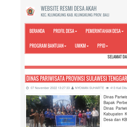
WEBSITE RESMI DESA AKAH
KEC. KLUNGKUNG KAB. KLUNGKUNG PROV. BALI
BERANDA
PROFIL DESA
PEMERINTAHAN DESA
PROGRAM BANTUAN
UMKM
PPID
SELAMAT DATANG DI WEB
DINAS PARIWISATA PROVINSI SULAWESI TENGGAR
07 November 2022 13:27:33
NYOMAN SUHARTE
413 Kali D
Dinas Pariwi
Bapak Perbe
Dinas Pariwi
Kabupaten K
Desa dan KB