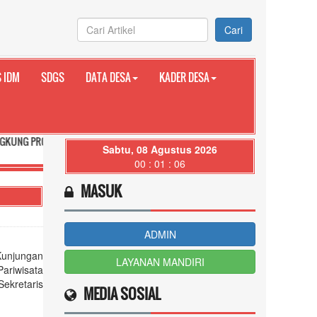
Cari
 IDM
SDGS
DATA DESA
KADER DESA
SI BALI
Sabtu, 08 Agustus 2026
00 : 01 : 07
MASUK
ADMIN
Kunjungan
LAYANAN MANDIRI
Pariwisata
ekretaris
MEDIA SOSIAL