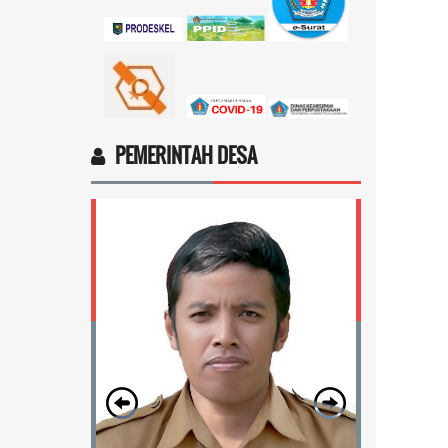
Marten Keny Balubun
17 November 2025 11:18:28
4vptP...
selengkapnya
PEMERINTAH DESA