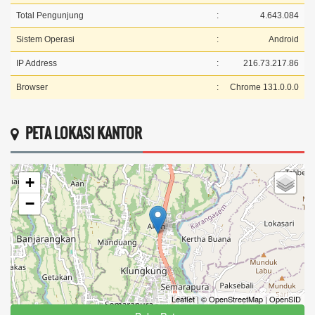
Total Pengunjung
:
4.643.084
Sistem Operasi
:
Android
IP Address
:
216.73.217.86
Browser
:
Chrome 131.0.0.0
PETA LOKASI KANTOR
+
−
Leaflet
|
© OpenStreetMap
|
OpenSID