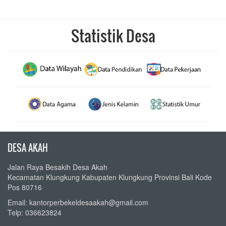
Statistik Desa
DESA AKAH
Jalan Raya Besakih Desa Akah
Kecamatan Klungkung Kabupaten Klungkung Provinsi Bali Kode
Pos 80716
Email: kantorperbekeldesaakah@gmail.com
Telp: 036623824