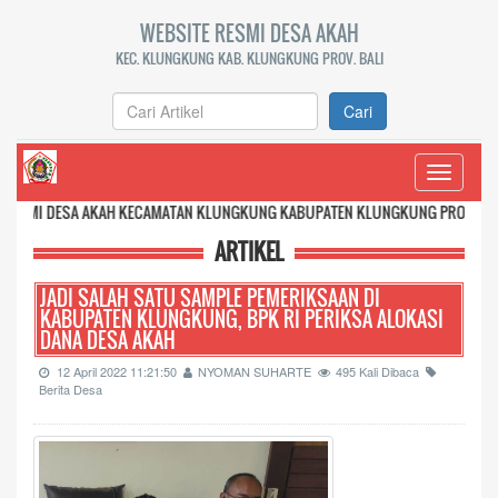
WEBSITE RESMI DESA AKAH
KEC. KLUNGKUNG KAB. KLUNGKUNG PROV. BALI
Cari
Toggle
navigati
A AKAH KECAMATAN KLUNGKUNG KABUPATEN KLUNGKUNG PROVINSI BALI
ARTIKEL
JADI SALAH SATU SAMPLE PEMERIKSAAN DI
KABUPATEN KLUNGKUNG, BPK RI PERIKSA ALOKASI
DANA DESA AKAH
12 April 2022 11:21:50
NYOMAN SUHARTE
495 Kali Dibaca
Berita Desa