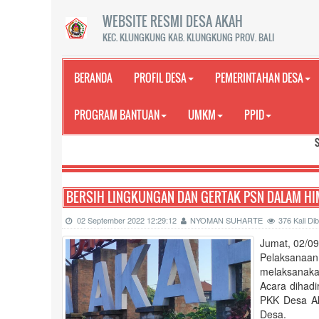
WEBSITE RESMI DESA AKAH
KEC. KLUNGKUNG KAB. KLUNGKUNG PROV. BALI
BERANDA
PROFIL DESA
PEMERINTAHAN DESA
PROGRAM BANTUAN
UMKM
PPID
SELAMAT DATA
BERSIH LINGKUNGAN DAN GERTAK PSN DALAM H
02 September 2022 12:29:12
NYOMAN SUHARTE
376 Kali D
Jumat, 02/09
Pelaksanaa
melaksanakan
Acara dihadi
PKK Desa Ak
Desa.