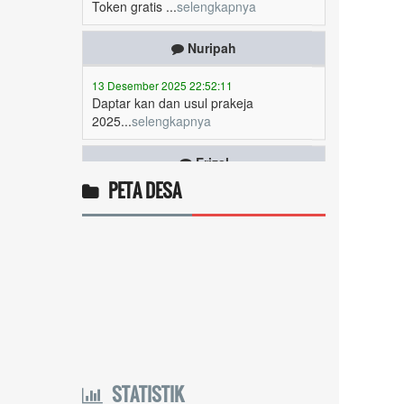
Nuripah
13 Desember 2025 22:52:11
Daptar kan dan usul prakeja
2025...
selengkapnya
Erizal
09 Desember 2025 13:48:42
Token listrik...
selengkapnya
PETA DESA
Awin
06 Desember 2025 18:38:17
Pulsa gratis ...
selengkapnya
Musriadi
06 Desember 2025 14:58:24
Token gratis ...
selengkapnya
STATISTIK