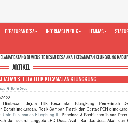
PERATURAN DESA
INFORMASI PUBLIK
LEMMAS
STATUS
NG DI WEBSITE RESMI DESA AKAH KECAMATAN KLUNGKUNG KABUPATEN KLUNGKU
ARTIKEL
IMBAUAN SEJUTA TITIK KECAMATAN KLUNGKUNG
ibaca
Berita Desa
/2022...
n Himbauan Sejuta Titik Kecamatan Klungkung, Pemerintah D
 Bersih lingkungan, Resik Sampah Plastik dan Gertak PSN dilingkung
ri
Uptd Puskesmas Klungkung II
, Bhabinsa & Bhabinkamtibmas Desa
ah dan seluruh anggota,LPD Desa Akah, Bumdes desa Akah dan 