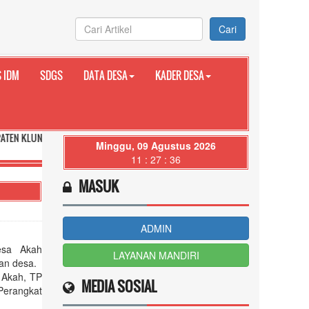
Cari
 IDM
SDGS
DATA DESA
KADER DESA
NG PROVINSI BALI
Minggu, 09 Agustus 2026
11 : 27 : 37
MASUK
ADMIN
esa Akah
LAYANAN MANDIRI
an desa.
 Akah, TP
MEDIA SOSIAL
Perangkat