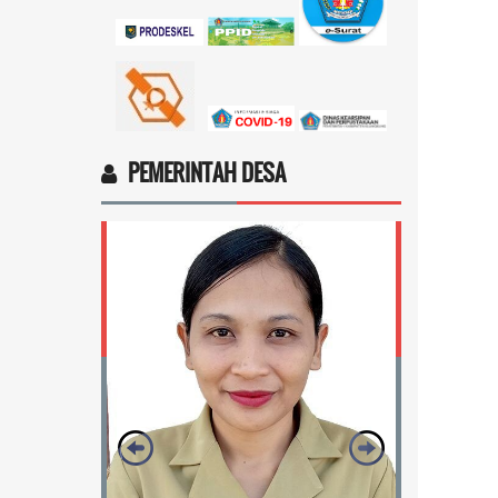
Ingin cek nama penerima bantuan
sosial dari pemerintah...
selengkapnya
Marten Keny Balubun
17 November 2025 11:18:28
4vptP...
selengkapnya
PEMERINTAH DESA