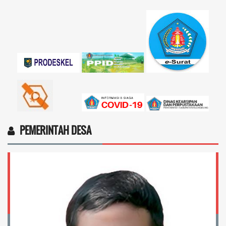
Marten Keny Balubun
17 November 2025 11:18:28
4vptP...
selengkapnya
PEMERINTAH DESA