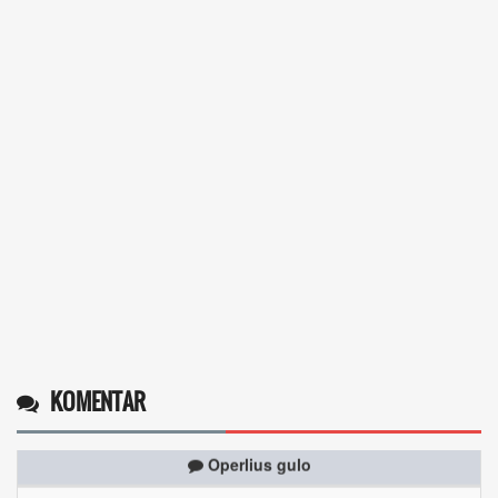
KOMENTAR
Operlius gulo
14 Desember 2025 19:31:29
Token gratis ...
selengkapnya