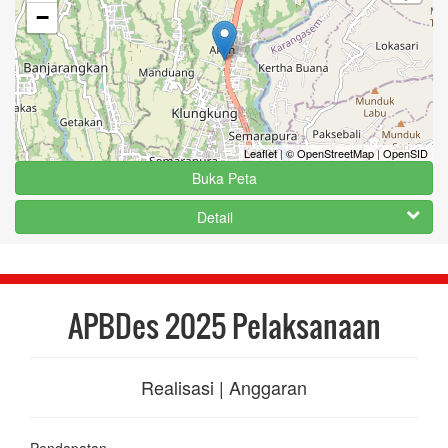
−
Leaflet
|
© OpenStreetMap
|
OpenSID
Buka Peta
Detail
APBDes 2025 Pelaksanaan
Realisasi | Anggaran