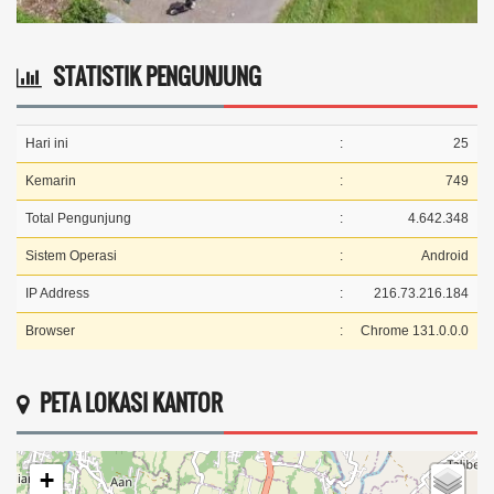
STATISTIK PENGUNJUNG
Hari ini
:
25
Kemarin
:
749
Total Pengunjung
:
4.642.348
Sistem Operasi
:
Android
IP Address
:
216.73.216.184
Browser
:
Chrome 131.0.0.0
PETA LOKASI KANTOR
+