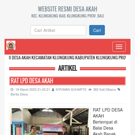
WEBSITE RESMI DESA AKAH
KEC. KLUNGKUNG KAB. KLUNGKUNG PROV. BALI
Cari
Toggle
navigati
A AKAH KECAMATAN KLUNGKUNG KABUPATEN KLUNGKUNG PROVINSI BALI
ARTIKEL
RAT LPD DESA AKAH
18 Maret 2023 21:42:21
NYOMAN SUHARTE
382 Kali Dibaca
Berita Desa
RAT LPD DESA
AKAH
Bertempat di
Balai Desa
Akah,Bapak