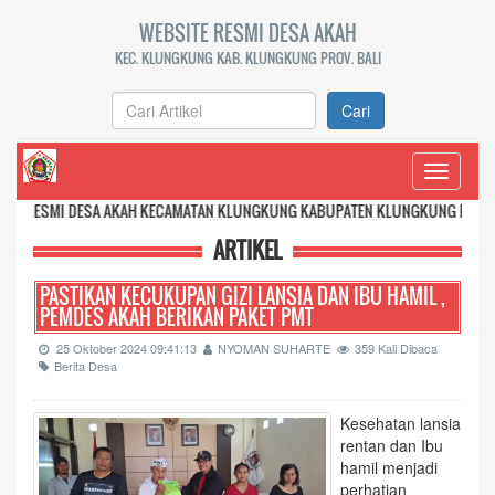
WEBSITE RESMI DESA AKAH
KEC. KLUNGKUNG KAB. KLUNGKUNG PROV. BALI
Cari
Toggle
navigati
DESA AKAH KECAMATAN KLUNGKUNG KABUPATEN KLUNGKUNG PROVINSI BALI
ARTIKEL
PASTIKAN KECUKUPAN GIZI LANSIA DAN IBU HAMIL ,
PEMDES AKAH BERIKAN PAKET PMT
25 Oktober 2024 09:41:13
NYOMAN SUHARTE
359 Kali Dibaca
Berita Desa
Kesehatan lansia
rentan dan Ibu
hamil menjadi
perhatian