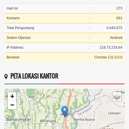
Hari ini
:
273
Kemarin
:
691
Total Pengunjung
:
4.640.875
Sistem Operasi
:
Android
IP Address
:
216.73.216.64
Browser
:
Chrome 131.0.0.0
PETA LOKASI KANTOR
+
−