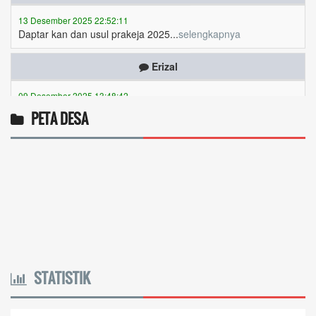
Daptar kan dan usul prakeja 2025...
selengkapnya
Erizal
09 Desember 2025 13:48:42
Token listrik...
selengkapnya
Awin
PETA DESA
06 Desember 2025 18:38:17
Pulsa gratis ...
selengkapnya
Musriadi
06 Desember 2025 14:58:24
Token gratis ...
selengkapnya
Joki
STATISTIK
04 Desember 2025 11:32:59
Token PLN gratis 8626 6412 021...
selengkapnya