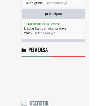
Nuripah
13 Desember 2025 22:52:11
Daptar kan dan usul prakeja
2025...
selengkapnya
Erizal
09 Desember 2025 13:48:42
Token listrik...
selengkapnya
PETA DESA
Awin
06 Desember 2025 18:38:17
Pulsa gratis ...
selengkapnya
Musriadi
06 Desember 2025 14:58:24
Token gratis ...
selengkapnya
STATISTIK