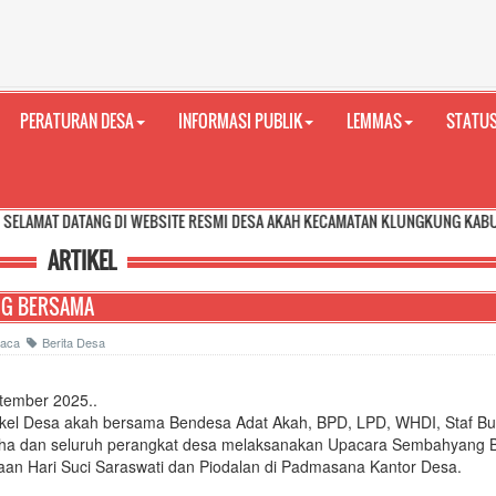
PERATURAN DESA
INFORMASI PUBLIK
LEMMAS
STATUS
ANG DI WEBSITE RESMI DESA AKAH KECAMATAN KLUNGKUNG KABUPATEN KLUNG
ARTIKEL
NG BERSAMA
ibaca
Berita Desa
tember 2025..
kel Desa akah bersama Bendesa Adat Akah, BPD, LPD, WHDI, Staf B
pha dan seluruh perangkat desa melaksanakan Upacara Sembahyang
an Hari Suci Saraswati dan Piodalan di Padmasana Kantor Desa.