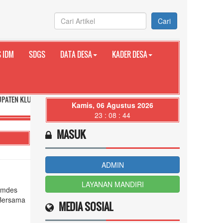
Cari
 IDM
SDGS
DATA DESA
KADER DESA
KUNG PROVINSI BALI
Kamis, 06 Agustus 2026
23 : 08 : 45
MASUK
ADMIN
LAYANAN MANDIRI
umdes
 Bersama
MEDIA SOSIAL