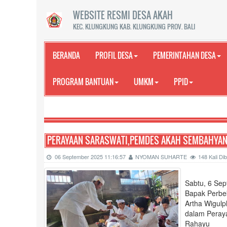
WEBSITE RESMI DESA AKAH
KEC. KLUNGKUNG KAB. KLUNGKUNG PROV. BALI
BERANDA
PROFIL DESA
PEMERINTAHAN DESA
PROGRAM BANTUAN
UMKM
PPID
SELAMAT DAT
PERAYAAN SARASWATI,PEMDES AKAH SEMBAHYA
06 September 2025 11:16:57
NYOMAN SUHARTE
148 Kali D
Sabtu, 6 Sep
Bapak Perbe
Artha Wigul
dalam Peraya
Rahayu