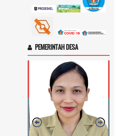
Ingin cek nama penerima bantuan
sosial dari pemerintah...
selengkapnya
Marten Keny Balubun
17 November 2025 11:18:28
4vptP...
selengkapnya
PEMERINTAH DESA