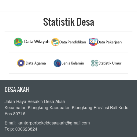
Statistik Desa
DESA AKAH
Jalan Raya Besakih Desa Akah
Kecamatan Klungkung Kabupaten Klungkung Provinsi Bali Kode
Pos 80716
Email: kantorperbekeldesaakah@gmail.com
Telp: 036623824