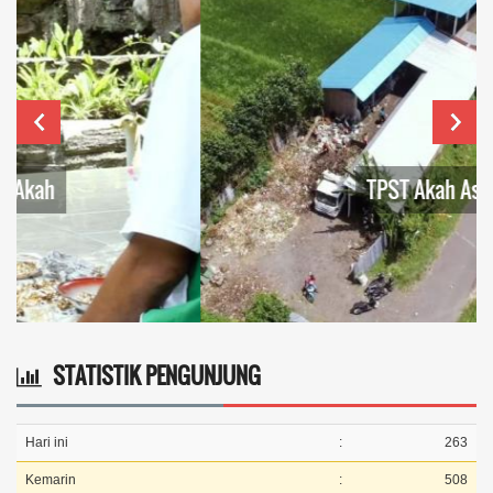
TPST Akah Asri
STATISTIK PENGUNJUNG
Hari ini
:
263
Kemarin
:
508