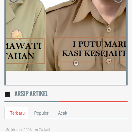
I PUTU MARDIKA
Belum Rekam Kehadiran
4 / 18
KASI KESEJAHTERAAN
ARSIP ARTIKEL
Terbaru
Populer
Acak
09 Juni 2026 |
74 Kali