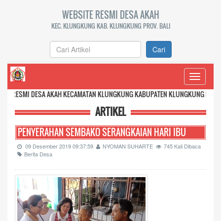
WEBSITE RESMI DESA AKAH
KEC. KLUNGKUNG KAB. KLUNGKUNG PROV. BALI
Cari
Toggle
navigati
DESA AKAH KECAMATAN KLUNGKUNG KABUPATEN KLUNGKUNG PROVINSI BALI
ARTIKEL
PENYERAHAN SEMBAKO SERANGKAIAN HARI IBU
09 Desember 2019 09:37:59
NYOMAN SUHARTE
745 Kali Dibaca
Berita Desa