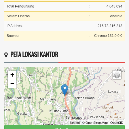
Total Pengunjung
:
4.643.094
Sistem Operasi
:
Android
IP Address
:
216.73.216.213
Browser
:
Chrome 131.0.0.0
PETA LOKASI KANTOR
+
−
Leaflet
|
© OpenStreetMap
|
OpenSID