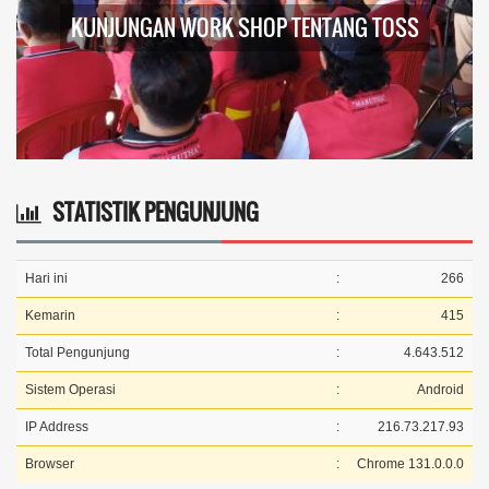
KUNJUNGAN WORK SHOP TENTANG TOSS
STATISTIK PENGUNJUNG
Hari ini
:
266
Kemarin
:
415
Total Pengunjung
:
4.643.512
Sistem Operasi
:
Android
IP Address
:
216.73.217.93
Browser
:
Chrome 131.0.0.0