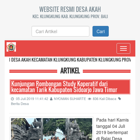
WEBSITE RESMI DESA AKAH
KEC. KLUNGKUNG KAB. KLUNGKUNG PROV. BALI
Cari
Toggle
navigati
 AKAH KECAMATAN KLUNGKUNG KABUPATEN KLUNGKUNG PROVINSI BALI
ARTIKEL
Kunjungan Rombongan Study Koperatif dari
kecamatan Tarik Kabupaten Sidoarjo Jawa Timur
05 Juli 2019 11:41:42
NYOMAN SUHARTE
836 Kali Dibaca
Berita Desa
Pada hari Kamis
tanggal 04 Juli
2019 bertempat
di Balai Desa