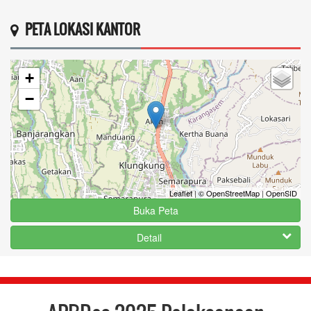
PETA LOKASI KANTOR
+
−
Leaflet
|
© OpenStreetMap
|
OpenSID
Buka Peta
Detail