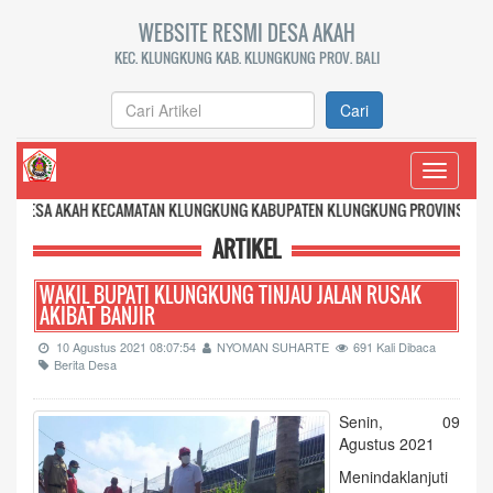
WEBSITE RESMI DESA AKAH
KEC. KLUNGKUNG KAB. KLUNGKUNG PROV. BALI
Cari
Toggle
navigati
 KECAMATAN KLUNGKUNG KABUPATEN KLUNGKUNG PROVINSI BALI
ARTIKEL
WAKIL BUPATI KLUNGKUNG TINJAU JALAN RUSAK
AKIBAT BANJIR
10 Agustus 2021 08:07:54
NYOMAN SUHARTE
691 Kali Dibaca
Berita Desa
Senin, 09
Agustus 2021
Menindaklanjuti