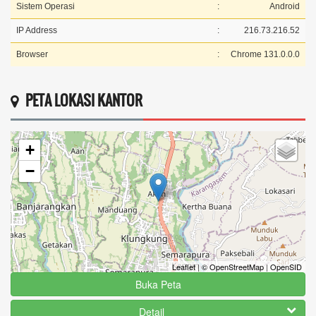
Sistem Operasi
:
Android
IP Address
:
216.73.216.52
Browser
:
Chrome 131.0.0.0
PETA LOKASI KANTOR
+
−
Leaflet
|
© OpenStreetMap
|
OpenSID
Buka Peta
Detail