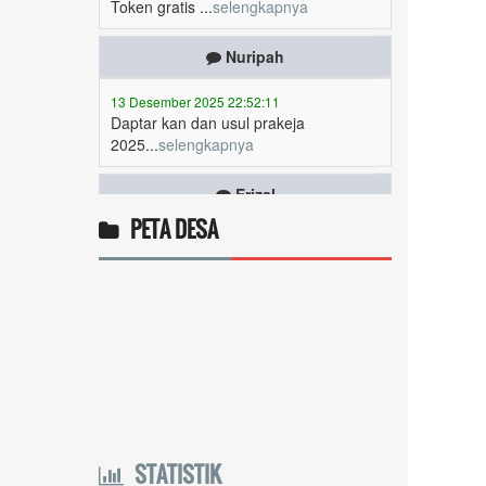
Nuripah
13 Desember 2025 22:52:11
Daptar kan dan usul prakeja
2025...
selengkapnya
Erizal
09 Desember 2025 13:48:42
Token listrik...
selengkapnya
PETA DESA
Awin
06 Desember 2025 18:38:17
Pulsa gratis ...
selengkapnya
Musriadi
06 Desember 2025 14:58:24
Token gratis ...
selengkapnya
STATISTIK