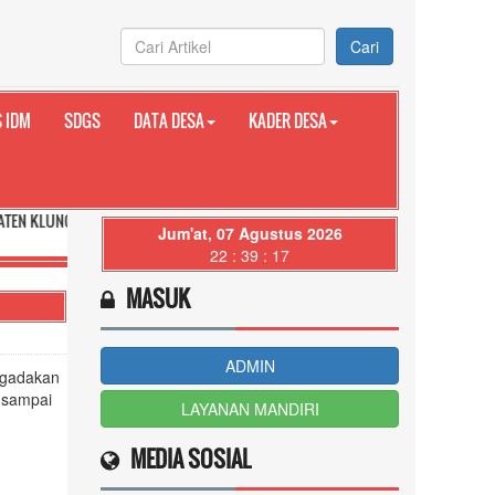
Cari
 IDM
SDGS
DATA DESA
KADER DESA
G PROVINSI BALI
Jum'at, 07 Agustus 2026
22 : 39 : 18
MASUK
ADMIN
ngadakan
a sampai
LAYANAN MANDIRI
MEDIA SOSIAL