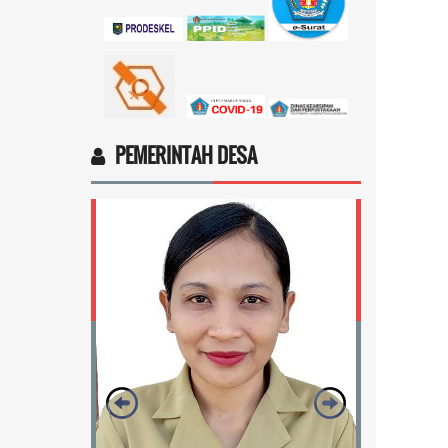
Ingin cek nama penerima bantuan
sosial dari pemerintah...
selengkapnya
Marten Keny Balubun
17 November 2025 11:18:28
4vptP...
selengkapnya
PEMERINTAH DESA