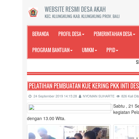
WEBSITE RESMI DESA AKAH
KEC. KLUNGKUNG KAB. KLUNGKUNG PROV. BALI
BERANDA
PROFIL DESA
PEMERINTAHAN DESA
PROGRAM BANTUAN
UMKM
PPID
SELAMAT DATANG
PELATIHAN PEMBUATAN KUE KERING PKK INTI DE
24 September 2019 14:15:28
NYOMAN SUHARTE
826 Kali D
Sabtu , 21 S
kegiatan Pel
dengan 13.00 Wita.