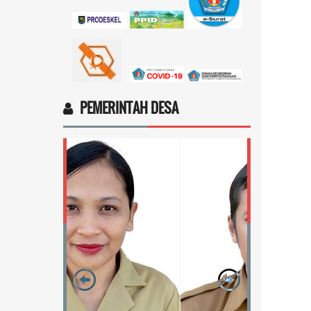
sosial dari pemerintah...
selengkapnya
Marten Keny Balubun
17 November 2025 11:18:28
4vptP...
selengkapnya
PEMERINTAH DESA