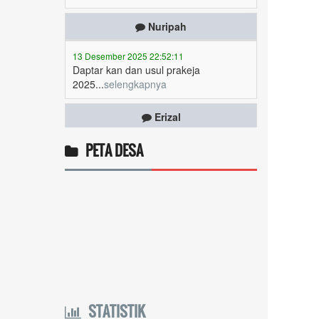
13 Desember 2025 22:52:11
Daptar kan dan usul prakeja
2025...
selengkapnya
Erizal
09 Desember 2025 13:48:42
Token listrik...
selengkapnya
PETA DESA
Awin
06 Desember 2025 18:38:17
Pulsa gratis ...
selengkapnya
Musriadi
06 Desember 2025 14:58:24
Token gratis ...
selengkapnya
STATISTIK
Joki