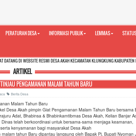
PERATURAN DESA
INFORMASI PUBLIK
LEMMAS
STATUS
WEBSITE RESMI DESA AKAH KECAMATAN KLUNGKUNG KABUPATEN KLUNGKUNG PR
ARTIKEL
A TINJAU PENGAMANAN MALAM TAHUN BARU
ibaca
Berita Desa
anan Malam Tahun Baru
kel Desa Akah pimpin Giat Pengamanan Malam Tahun Baru bersama
rajuru Adat, Bhabinsa & Bhabinkamtibmas Desa Akah, Kelian Banjar A
r Dinas telah berkoordinasi untuk bersama-sama menjaga keamanan,
 serta kenyamanan bagi masyarakat Desa Akah
malam tahun Baru dipantau langsung oleh Bapak Pj. Bupati Nyoman 