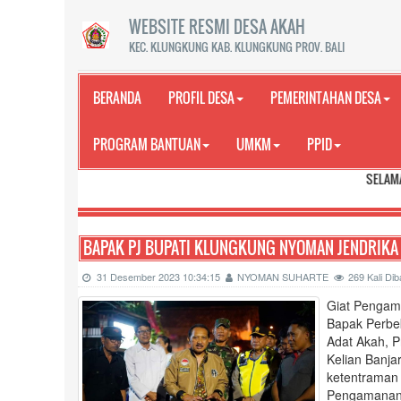
WEBSITE RESMI DESA AKAH
KEC. KLUNGKUNG KAB. KLUNGKUNG PROV. BALI
BERANDA
PROFIL DESA
PEMERINTAHAN DESA
PROGRAM BANTUAN
UMKM
PPID
SELAMAT DATANG DI 
BAPAK PJ BUPATI KLUNGKUNG NYOMAN JENDRIK
31 Desember 2023 10:34:15
NYOMAN SUHARTE
269 Kali D
Giat Pengam
Bapak Perbe
Adat Akah, P
Kelian Banja
ketentraman
Pengamanan 