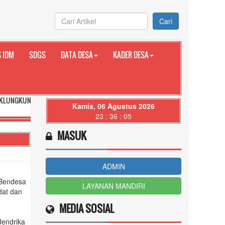
Cari
 IDM
SDGS
DATA DESA
KADER DESA
OVINSI BALI
Kamis, 06 Agustus 2026
23 : 36 : 07
MASUK
ADMIN
 Bendesa
LAYANAN MANDIRI
dat dan
MEDIA SOSIAL
Jendrika