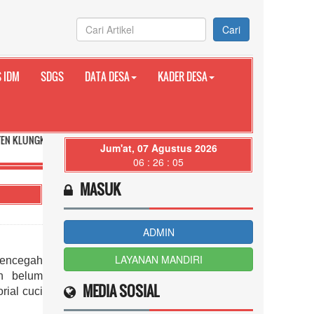
Cari
 IDM
SDGS
DATA DESA
KADER DESA
G PROVINSI BALI
Jum'at, 07 Agustus 2026
06 : 26 : 06
MASUK
ADMIN
LAYANAN MANDIRI
mencegah
ih belum
MEDIA SOSIAL
rial cuci