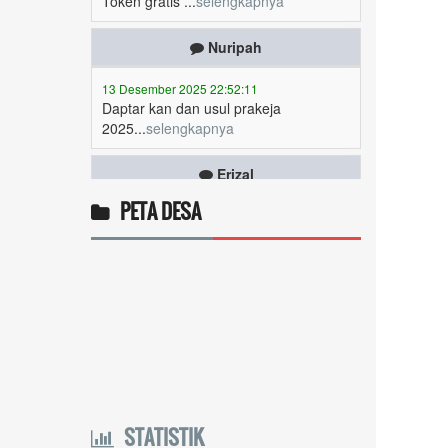
Nuripah
13 Desember 2025 22:52:11
Daptar kan dan usul prakeja
2025...
selengkapnya
Erizal
09 Desember 2025 13:48:42
Token listrik...
selengkapnya
PETA DESA
Awin
06 Desember 2025 18:38:17
Pulsa gratis ...
selengkapnya
Musriadi
06 Desember 2025 14:58:24
Token gratis ...
selengkapnya
STATISTIK