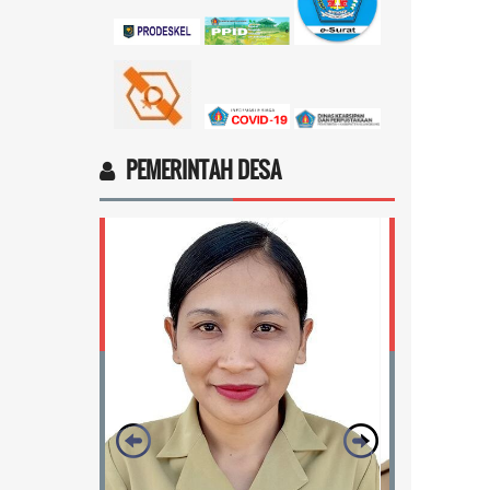
Ingin cek nama penerima bantuan
sosial dari pemerintah...
selengkapnya
Marten Keny Balubun
17 November 2025 11:18:28
4vptP...
selengkapnya
PEMERINTAH DESA