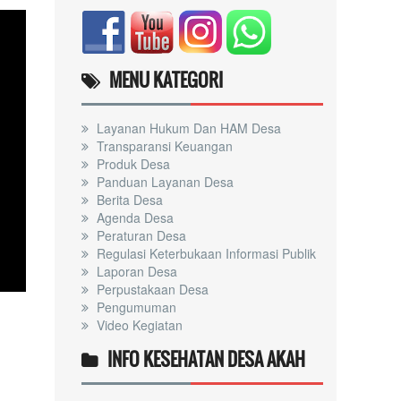
MENU KATEGORI
Layanan Hukum Dan HAM Desa
Transparansi Keuangan
Produk Desa
Panduan Layanan Desa
Berita Desa
Agenda Desa
Peraturan Desa
Regulasi Keterbukaan Informasi Publik
Laporan Desa
Perpustakaan Desa
Pengumuman
Video Kegiatan
INFO KESEHATAN DESA AKAH