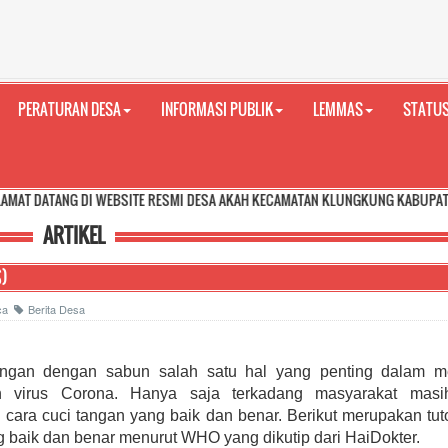
PERATURAN DESA
INFORMASI PUBLIK
LEMMAS
STATUS
 DI WEBSITE RESMI DESA AKAH KECAMATAN KLUNGKUNG KABUPATEN KLUNGKUN
ARTIKEL
)
aca
Berita Desa
angan dengan sabun salah satu hal yang penting dalam 
n virus Corona. Hanya saja terkadang masyarakat mas
cara cuci tangan yang baik dan benar. Berikut merupakan tuto
 baik dan benar menurut WHO yang dikutip dari HaiDokter.