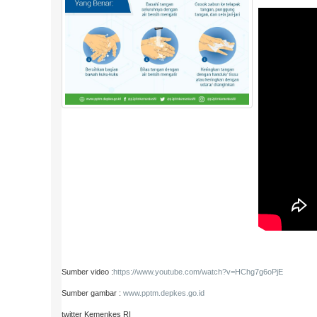
Sumber video :
https://www.youtube.com/watch?v=HChg7g6oPjE
Sumber gambar :
www.pptm.depkes.go.id
twitter Kemenkes RI