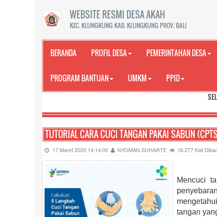
WEBSITE RESMI DESA AKAH
KEC. KLUNGKUNG KAB. KLUNGKUNG PROV. BALI
BERANDA
PROFIL DESA
PEMERINTAHAN DESA
PROGRAM BANTUAN
UMKM
PPID
SELAMAT DATANG
TUTORIAL CARA CUCI TANGAN PAKAI SABUN (CPTS
17 Maret 2020 14:14:00
NYOMAN SUHARTE
16.277 Kali Dib
Mencuci t
penyebara
mengetahui 
tangan yang