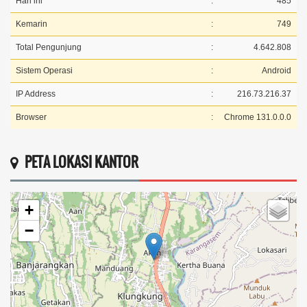
Hari ini
:
485
Kemarin
:
749
Total Pengunjung
:
4.642.808
Sistem Operasi
:
Android
IP Address
:
216.73.216.37
Browser
:
Chrome 131.0.0.0
PETA LOKASI KANTOR
+
−