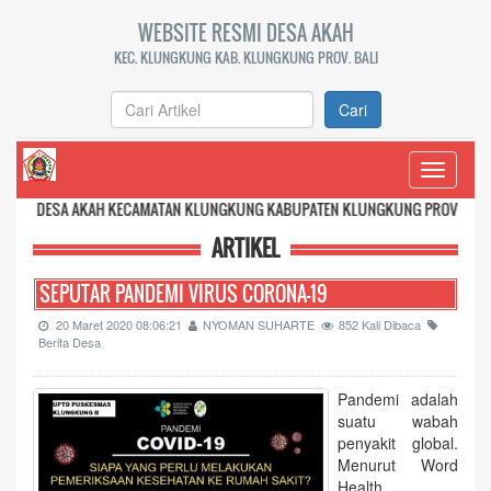
WEBSITE RESMI DESA AKAH
KEC. KLUNGKUNG KAB. KLUNGKUNG PROV. BALI
Cari
Toggle
navigati
AKAH KECAMATAN KLUNGKUNG KABUPATEN KLUNGKUNG PROVINSI BALI
ARTIKEL
SEPUTAR PANDEMI VIRUS CORONA-19
20 Maret 2020 08:06:21
NYOMAN SUHARTE
852 Kali Dibaca
Berita Desa
Pandemi adalah
suatu wabah
penyakit global.
Menurut Word
Health