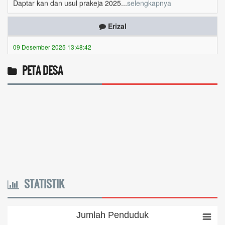
Erizal
09 Desember 2025 13:48:42
Token listrik...
selengkapnya
Awin
PETA DESA
06 Desember 2025 18:38:17
Pulsa gratis ...
selengkapnya
Musriadi
06 Desember 2025 14:58:24
Token gratis ...
selengkapnya
Joki
STATISTIK
04 Desember 2025 11:32:59
Token PLN gratis 8626 6412 021...
selengkapnya
Jumlah Penduduk
Jumlah Penduduk
venta Apri nabila