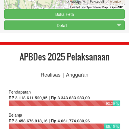
Leaflet
|
© OpenStreetMap
|
OpenSID
Buka Peta
Detail
APBDes 2025 Pelaksanaan
Realisasi | Anggaran
Pendapatan
RP 3.118.611.520,95 | Rp 3.343.833.283,00
93.26 %
Belanja
RP 3.458.676.918,16 | Rp 4.061.774.080,26
85.15 %