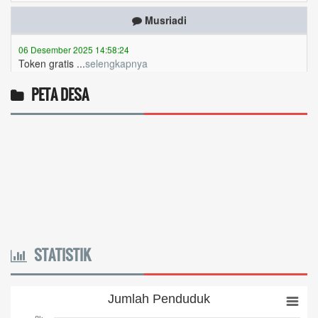
06 Desember 2025 14:58:24
Token gratis ...
selengkapnya
Joki
PETA DESA
04 Desember 2025 11:32:59
Token PLN gratis 8626 6412 021...
selengkapnya
venta Apri nabila
03 Desember 2025 10:37:09
token kami cepat sekali habis,niatnya mau hemat malah
boros...
selengkapnya
Anis dembi hiti minya
STATISTIK
01 Desember 2025 20:44:10
Token gratis ...
selengkapnya
Jumlah Penduduk
Jumlah Penduduk
Yanuaria Anita Aek Bria