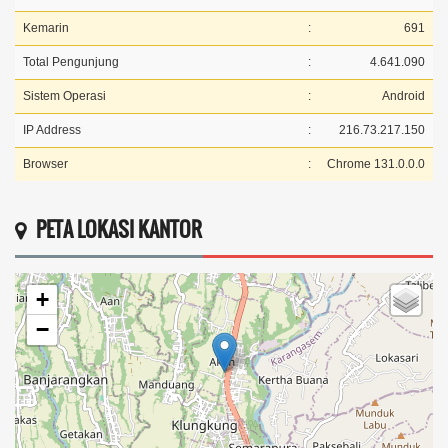
Kemarin
:
691
Total Pengunjung
:
4.641.090
Sistem Operasi
:
Android
IP Address
:
216.73.217.150
Browser
:
Chrome 131.0.0.0
PETA LOKASI KANTOR
+
−