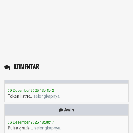
Operlius gulo
14 Desember 2025 19:31:29
Token gratis ...
selengkapnya
Nuripah
13 Desember 2025 22:52:11
Daptar kan dan usul prakeja 2025...
selengkapnya
Erizal
KOMENTAR
09 Desember 2025 13:48:42
Token listrik...
selengkapnya
Awin
06 Desember 2025 18:38:17
Pulsa gratis ...
selengkapnya
Musriadi