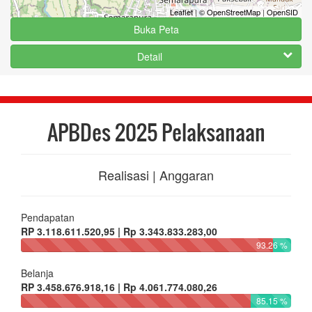
Leaflet
|
© OpenStreetMap
|
OpenSID
Buka Peta
Detail
APBDes 2025 Pelaksanaan
Realisasi | Anggaran
Pendapatan
RP 3.118.611.520,95 | Rp 3.343.833.283,00
93.26 %
Belanja
RP 3.458.676.918,16 | Rp 4.061.774.080,26
85.15 %