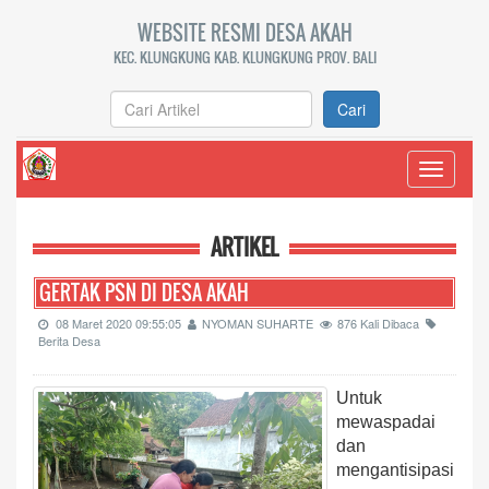
WEBSITE RESMI DESA AKAH
KEC. KLUNGKUNG KAB. KLUNGKUNG PROV. BALI
Cari
Toggle
navigati
ARTIKEL
GERTAK PSN DI DESA AKAH
08 Maret 2020 09:55:05
NYOMAN SUHARTE
876 Kali Dibaca
Berita Desa
Untuk
mewaspadai
dan
mengantisipasi