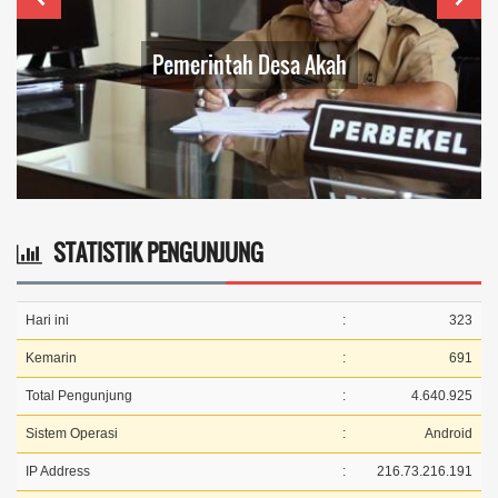
BUMDesa Artha Wigulpha
STATISTIK PENGUNJUNG
Hari ini
:
323
Kemarin
:
691
Total Pengunjung
:
4.640.925
Sistem Operasi
:
Android
IP Address
:
216.73.216.191