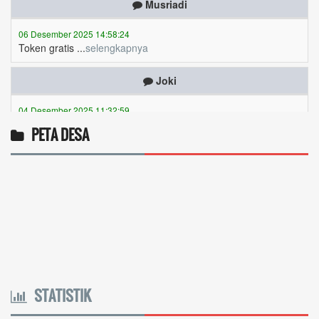
06 Desember 2025 14:58:24
Token gratis ...
selengkapnya
Joki
04 Desember 2025 11:32:59
Token PLN gratis 8626 6412 021...
selengkapnya
venta Apri nabila
PETA DESA
03 Desember 2025 10:37:09
token kami cepat sekali habis,niatnya mau hemat malah
boros...
selengkapnya
Anis dembi hiti minya
01 Desember 2025 20:44:10
Token gratis ...
selengkapnya
STATISTIK
Yanuaria Anita Aek Bria