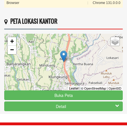
Browser
:
Chrome 131.0.0.0
PETA LOKASI KANTOR
+
−
Leaflet
|
© OpenStreetMap
|
OpenSID
Buka Peta
Detail