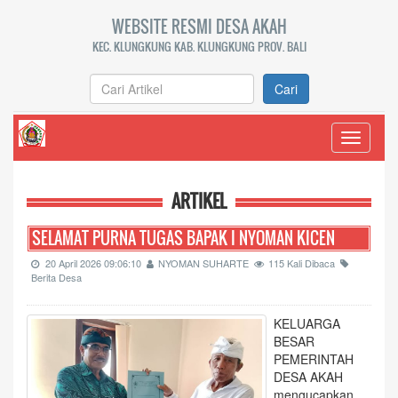
WEBSITE RESMI DESA AKAH
KEC. KLUNGKUNG KAB. KLUNGKUNG PROV. BALI
Cari
Toggle
navigati
SELAMAT D
ARTIKEL
SELAMAT PURNA TUGAS BAPAK I NYOMAN KICEN
20 April 2026 09:06:10
NYOMAN SUHARTE
115 Kali Dibaca
Berita Desa
KELUARGA
BESAR
PEMERINTAH
DESA AKAH
mengucapkan