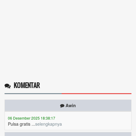
14 Desember 2025 19:31:29
Token gratis ...
selengkapnya
Nuripah
13 Desember 2025 22:52:11
Daptar kan dan usul prakeja 2025...
selengkapnya
Erizal
09 Desember 2025 13:48:42
Token listrik...
selengkapnya
KOMENTAR
Awin
06 Desember 2025 18:38:17
Pulsa gratis ...
selengkapnya
Musriadi