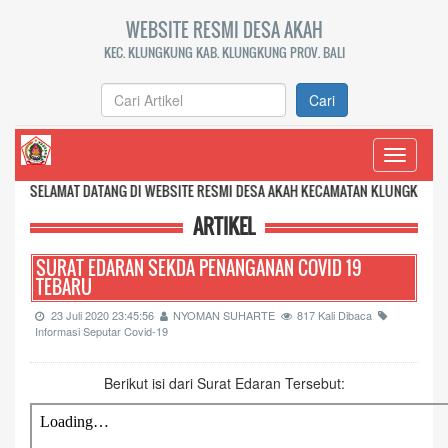
WEBSITE RESMI DESA AKAH
KEC. KLUNGKUNG KAB. KLUNGKUNG PROV. BALI
Cari
Toggle
navigati
DATANG DI WEBSITE RESMI DESA AKAH KECAMATAN KLUNGKUNG KABUPATEN KLU
ARTIKEL
SURAT EDARAN SEKDA PENANGANAN COVID 19
TEBARU
23 Juli 2020 23:45:56
NYOMAN SUHARTE
817 Kali Dibaca
Informasi Seputar Covid-19
Berikut isi dari Surat Edaran Tersebut: