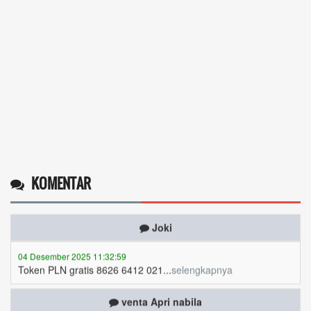
09 Desember 2025 13:48:42
Token listrik...
selengkapnya
Awin
06 Desember 2025 18:38:17
Pulsa gratis ...
selengkapnya
Musriadi
06 Desember 2025 14:58:24
Token gratis ...
selengkapnya
KOMENTAR
Joki
04 Desember 2025 11:32:59
Token PLN gratis 8626 6412 021...
selengkapnya
venta Apri nabila
03 Desember 2025 10:37:09