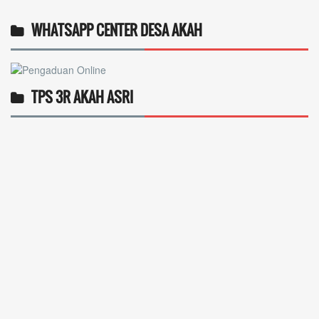
WHATSAPP CENTER DESA AKAH
TPS 3R AKAH ASRI
Operlius gulo
14 Desember 2025 19:31:29
Token gratis ...
selengkapnya
Nuripah
13 Desember 2025 22:52:11
Daptar kan dan usul prakeja 2025...
selengkapnya
Erizal