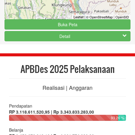
Leaflet
|
© OpenStreetMap
|
OpenSID
Buka Peta
Detail
APBDes 2025 Pelaksanaan
Realisasi | Anggaran
Pendapatan
RP 3.118.611.520,95 | Rp 3.343.833.283,00
93.26 %
Belanja