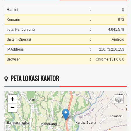
Hari ini
:
5
Kemarin
:
972
Total Pengunjung
:
4.641.579
Sistem Operasi
:
Android
IP Address
:
216.73.216.153
Browser
:
Chrome 131.0.0.0
PETA LOKASI KANTOR
+
−