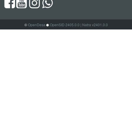
©
OpenDesa
OpenSID 2405.0.0
| Natra v2401.0.0