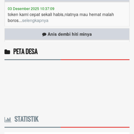
token kami cepat sekali habis,niatnya mau hemat malah
boros...
selengkapnya
Anis dembi hiti minya
01 Desember 2025 20:44:10
Token gratis ...
selengkapnya
PETA DESA
Yanuaria Anita Aek Bria
27 November 2025 08:07:46
Ingin cek nama penerima bantuan sosial dari
pemerintah...
selengkapnya
Marten Keny Balubun
17 November 2025 11:18:28
4vptP...
selengkapnya
STATISTIK