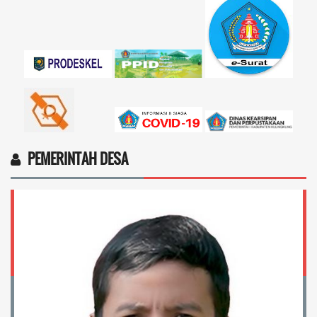
Marten Keny Balubun
17 November 2025 11:18:28
4vptP...
selengkapnya
PEMERINTAH DESA