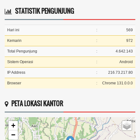
STATISTIK PENGUNJUNG
Hari ini
:
569
Kemarin
:
972
Total Pengunjung
:
4.642.143
Sistem Operasi
:
Android
IP Address
:
216.73.217.80
Browser
:
Chrome 131.0.0.0
PETA LOKASI KANTOR
+
−