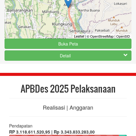
Leaflet
|
© OpenStreetMap
|
OpenSID
Buka Peta
Detail
APBDes 2025 Pelaksanaan
Realisasi | Anggaran
Pendapatan
RP 3.118.611.520,95 | Rp 3.343.833.283,00