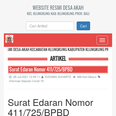
WEBSITE RESMI DESA AKAH
KEC. KLUNGKUNG KAB. KLUNGKUNG PROV. BALI
Cari
Toggle
navigati
ESA AKAH KECAMATAN KLUNGKUNG KABUPATEN KLUNGKUNG PROVINSI BALI
ARTIKEL
Surat Edaran Nomor 411/725/BPBD
28 Juli 2021 12:49:11
NYOMAN SUHARTE
488 Kali Dibaca
Informasi Seputar Covid-19
Surat Edaran Nomor
411/725/BPBD