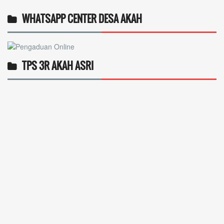
WHATSAPP CENTER DESA AKAH
TPS 3R AKAH ASRI
Operlius gulo
14 Desember 2025 19:31:29
Token gratis ...
selengkapnya
Nuripah
13 Desember 2025 22:52:11
Daptar kan dan usul prakeja 2025...
selengkapnya
Erizal
09 Desember 2025 13:48:42