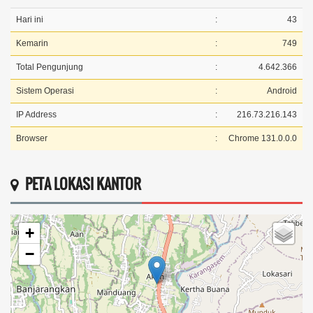
Hari ini
:
43
Kemarin
:
749
Total Pengunjung
:
4.642.366
Sistem Operasi
:
Android
IP Address
:
216.73.216.143
Browser
:
Chrome 131.0.0.0
PETA LOKASI KANTOR
+
−