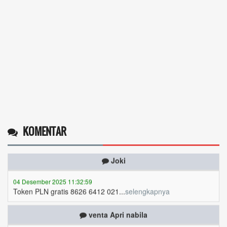
Token listrik...
selengkapnya
Awin
06 Desember 2025 18:38:17
Pulsa gratis ...
selengkapnya
Musriadi
06 Desember 2025 14:58:24
Token gratis ...
selengkapnya
KOMENTAR
Joki
04 Desember 2025 11:32:59
Token PLN gratis 8626 6412 021...
selengkapnya
venta Apri nabila
03 Desember 2025 10:37:09
token kami cepat sekali habis,niatnya mau hemat malah