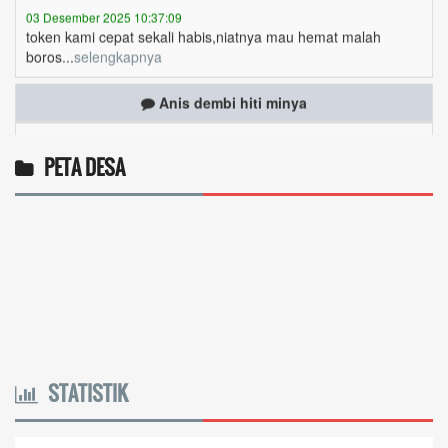
boros...
selengkapnya
Anis dembi hiti minya
01 Desember 2025 20:44:10
Token gratis ...
selengkapnya
PETA DESA
Yanuaria Anita Aek Bria
27 November 2025 08:07:46
Ingin cek nama penerima bantuan sosial dari
pemerintah...
selengkapnya
Marten Keny Balubun
17 November 2025 11:18:28
4vptP...
selengkapnya
STATISTIK