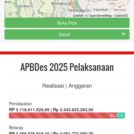
Leaflet
|
© OpenStreetMap
|
OpenSID
Buka Peta
Detail
APBDes 2025 Pelaksanaan
Realisasi | Anggaran
Pendapatan
RP 3.118.611.520,95 | Rp 3.343.833.283,00
93.26 %
Belanja
RP 3.458.676.918,16 | Rp 4.061.774.080,26