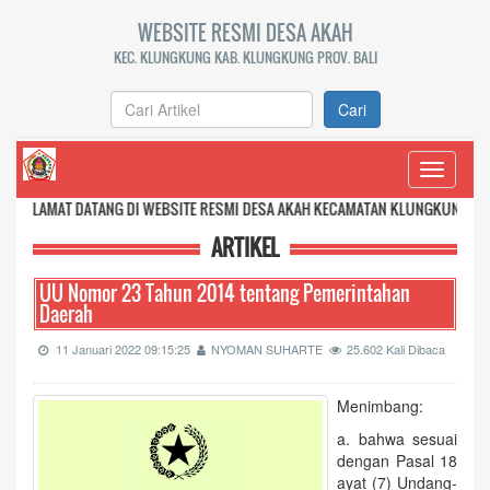
WEBSITE RESMI DESA AKAH
KEC. KLUNGKUNG KAB. KLUNGKUNG PROV. BALI
Cari
Toggle
navigati
ANG DI WEBSITE RESMI DESA AKAH KECAMATAN KLUNGKUNG KABUPATEN KLUNG
ARTIKEL
UU Nomor 23 Tahun 2014 tentang Pemerintahan
Daerah
11 Januari 2022 09:15:25
NYOMAN SUHARTE
25.602 Kali Dibaca
Menimbang:
a. bahwa sesuai
dengan Pasal 18
ayat (7) Undang-