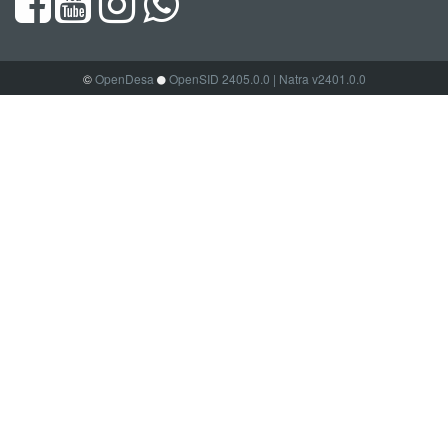
©
OpenDesa
OpenSID 2405.0.0
| Natra v2401.0.0