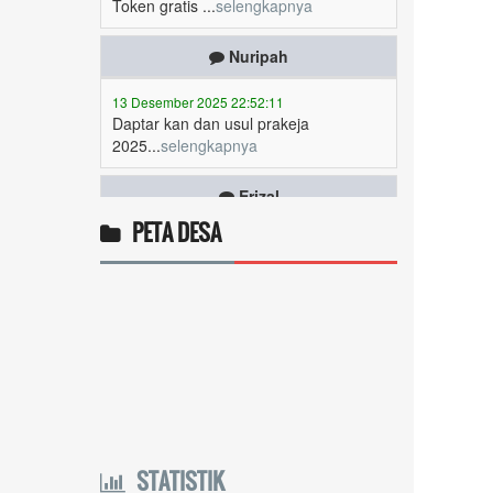
Nuripah
13 Desember 2025 22:52:11
Daptar kan dan usul prakeja
2025...
selengkapnya
Erizal
09 Desember 2025 13:48:42
Token listrik...
selengkapnya
PETA DESA
Awin
06 Desember 2025 18:38:17
Pulsa gratis ...
selengkapnya
Musriadi
06 Desember 2025 14:58:24
Token gratis ...
selengkapnya
STATISTIK