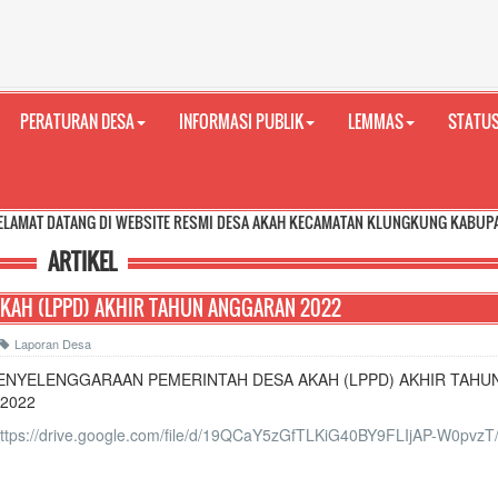
PERATURAN DESA
INFORMASI PUBLIK
LEMMAS
STATUS
 DI WEBSITE RESMI DESA AKAH KECAMATAN KLUNGKUNG KABUPATEN KLUNGKUN
ARTIKEL
KAH (LPPD) AKHIR TAHUN ANGGARAN 2022
Laporan Desa
ENYELENGGARAAN PEMERINTAH DESA AKAH (LPPD) AKHIR TAHU
2022
ttps://drive.google.com/file/d/19QCaY5zGfTLKiG40BY9FLIjAP-W0pvzT