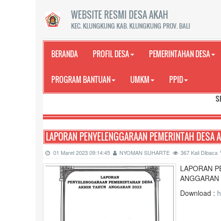
WEBSITE RESMI DESA AKAH
KEC. KLUNGKUNG KAB. KLUNGKUNG PROV. BALI
BERANDA
PROFIL DESA
PEMERINTAHAN DESA
PROGRAM BANTUAN
UMKM
PPID
SELAMAT DATANG
LAPORAN PENYELENGGARAAN PEMERINTAH DESA A
01 Maret 2023 09:14:45
NYOMAN SUHARTE
367 Kali Dibaca
LAPORAN P
ANGGARAN 
Download :
h