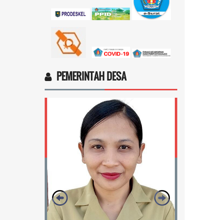
Ingin cek nama penerima bantuan
sosial dari pemerintah...
selengkapnya
Marten Keny Balubun
17 November 2025 11:18:28
4vptP...
selengkapnya
PEMERINTAH DESA