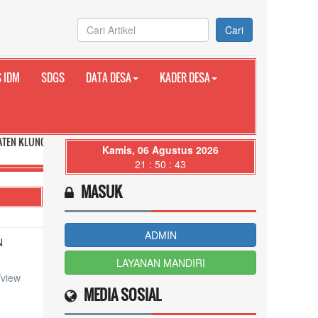
Cari
 IDM
SDGS
DATA DESA
KADER DESA
G PROVINSI BALI
Kamis, 06 Agustus 2026
21 : 50 : 44
MASUK
ADMIN
N
LAYANAN MANDIRI
/view
MEDIA SOSIAL