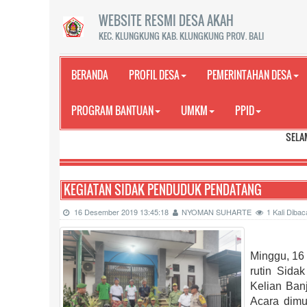
WEBSITE RESMI DESA AKAH
KEC. KLUNGKUNG KAB. KLUNGKUNG PROV. BALI
BERANDA
PROFIL DESA
PEMERINTAHAN DESA
PROGRAM BANTUAN
UMKM
PPID
SELAMAT DATANG D
KEGIATAN SIDAK PENDUDUK PENDATANG
16 Desember 2019 13:45:18
NYOMAN SUHARTE
1 Kali Diba
Minggu, 16
rutin Sida
Kelian Ban
Acara dimu