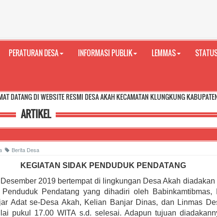
PERATURAN DESA
INFORMASI PUBLIK
LEMMAS
STATUS
I WEBSITE RESMI DESA AKAH KECAMATAN KLUNGKUNG KABUPATEN KLUNGKUNG 
ARTIKEL
ca
Berita Desa
KEGIATAN SIDAK PENDUDUK PENDATANG
 Desember 2019 bertempat di lingkungan Desa Akah diadakan 
k Penduduk Pendatang yang dihadiri oleh Babinkamtibmas, 
jar Adat se-Desa Akah, Kelian Banjar Dinas, dan Linmas De
lai pukul 17.00 WITA s.d. selesai. Adapun tujuan diadakann