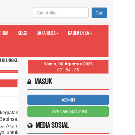
Cari
 IDM
SDGS
DATA DESA
KADER DESA
PROVINSI BALI
Kamis, 06 Agustus 2026
07 : 54 : 36
MASUK
ADMIN
LAYANAN MANDIRI
kegiatan
Babinsa,
MEDIA SOSIAL
sa Akah.
ya untuk