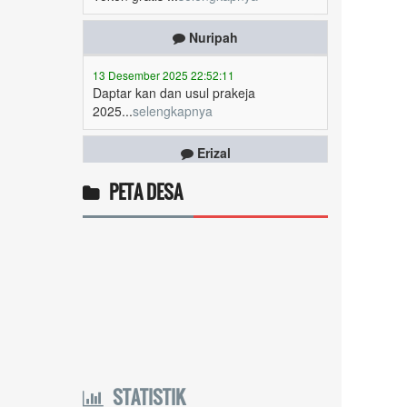
Nuripah
13 Desember 2025 22:52:11
Daptar kan dan usul prakeja
2025...
selengkapnya
Erizal
09 Desember 2025 13:48:42
Token listrik...
selengkapnya
PETA DESA
Awin
06 Desember 2025 18:38:17
Pulsa gratis ...
selengkapnya
Musriadi
06 Desember 2025 14:58:24
Token gratis ...
selengkapnya
STATISTIK