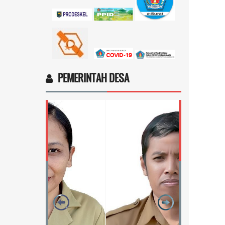
sosial dari pemerintah...
selengkapnya
Marten Keny Balubun
17 November 2025 11:18:28
4vptP...
selengkapnya
PEMERINTAH DESA