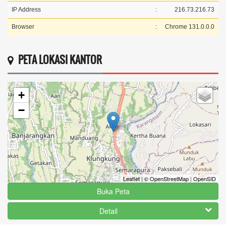
IP Address
:
216.73.216.73
Browser
:
Chrome 131.0.0.0
PETA LOKASI KANTOR
+
−
Leaflet
|
© OpenStreetMap
|
OpenSID
Buka Peta
Detail