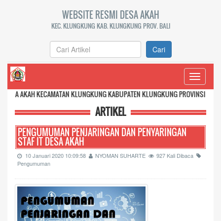
WEBSITE RESMI DESA AKAH
KEC. KLUNGKUNG KAB. KLUNGKUNG PROV. BALI
Cari
Toggle
navigati
 KECAMATAN KLUNGKUNG KABUPATEN KLUNGKUNG PROVINSI BALI
ARTIKEL
PENGUMUMAN PENJARINGAN DAN PENYARINGAN
STAF IT DESA AKAH
10 Januari 2020 10:09:58
NYOMAN SUHARTE
927 Kali Dibaca
Pengumuman