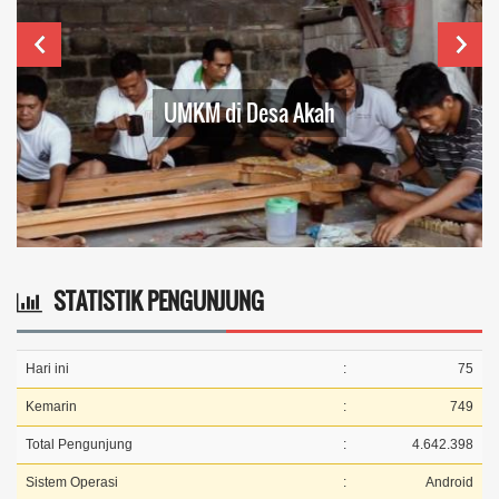
UMKM di Desa Akah
STATISTIK PENGUNJUNG
Hari ini
:
75
Kemarin
:
749
Total Pengunjung
:
4.642.398
Sistem Operasi
:
Android