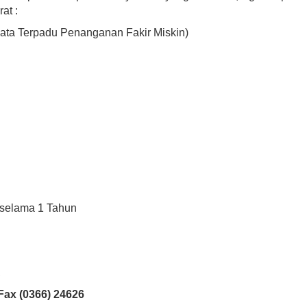
at :
Data Terpadu Penanganan Fakir Miskin)
i selama 1 Tahun
A
ax (0366) 24626