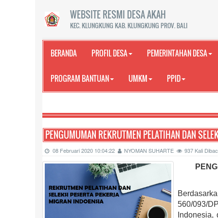
WEBSITE RESMI DESA AKAH
KEC. KLUNGKUNG KAB. KLUNGKUNG PROV. BALI
BERANDA
PROFIL DESA
PEMERINTAHAN DESA
PROGRAM BANTUAN
UMKM
PPID
SELAMAT
PENGUMUMAN REKRUTMEN PELATIHAN DAN SELEKS
08 Februari 2020 10:04:22
NYOMAN SUHARTE
937 Kali Dib
PENG
Berdasark
560/093/DPT
Indonesia,