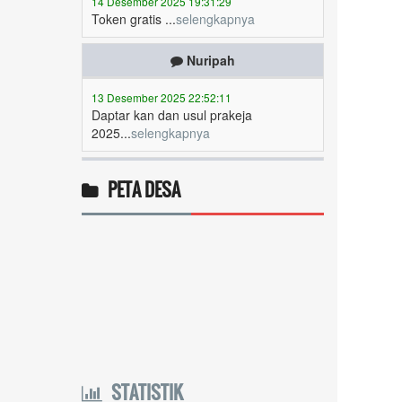
Nuripah
13 Desember 2025 22:52:11
Daptar kan dan usul prakeja
2025...
selengkapnya
Erizal
09 Desember 2025 13:48:42
PETA DESA
Token listrik...
selengkapnya
Awin
06 Desember 2025 18:38:17
Pulsa gratis ...
selengkapnya
Musriadi
06 Desember 2025 14:58:24
Token gratis ...
selengkapnya
STATISTIK