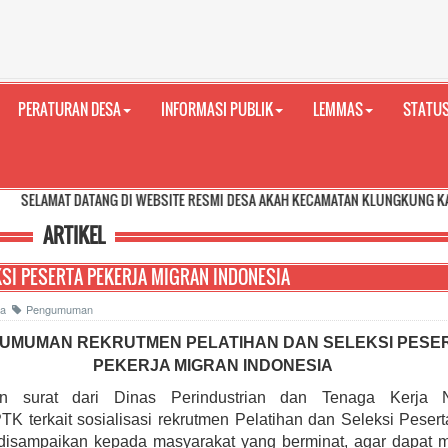
PERATURAN DESA
INFORMASI PUBLIK
LEMMAS
STATUS
 DATANG DI WEBSITE RESMI DESA AKAH KECAMATAN KLUNGKUNG KABUPATEN KL
ARTIKEL
I PESERTA PEKERJA MIGRAN INDONESIA
aca
Pengumuman
UMUMAN REKRUTMEN PELATIHAN DAN SELEKSI PESE
PEKERJA MIGRAN INDONESIA
an surat dari Dinas Perindustrian dan Tenaga Kerja 
K terkait sosialisasi rekrutmen Pelatihan dan Seleksi Peser
 disampaikan kepada masyarakat yang berminat, agar dapat m