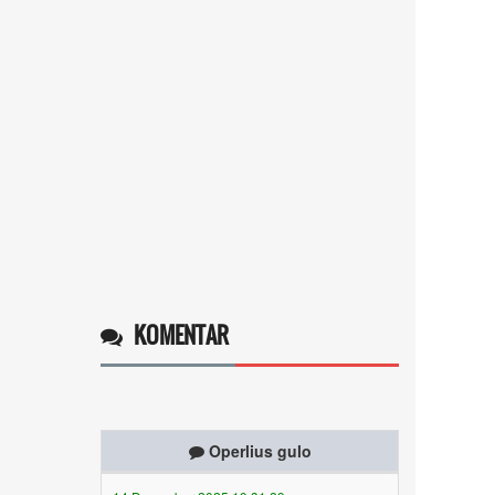
KOMENTAR
Operlius gulo
14 Desember 2025 19:31:29
Token gratis ...
selengkapnya