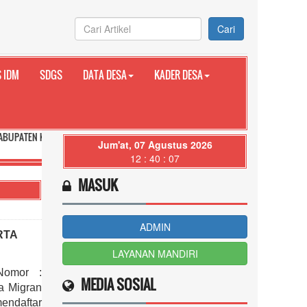
Cari
 IDM
SDGS
DATA DESA
KADER DESA
UNGKUNG PROVINSI BALI
Jum'at, 07 Agustus 2026
12 : 40 : 08
MASUK
ADMIN
RTA
LAYANAN MANDIRI
Nomor :
MEDIA SOSIAL
ta Migran
endaftar