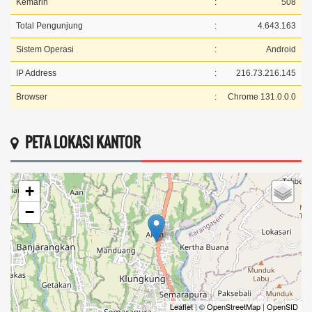
Kemarin
:
508
Total Pengunjung
:
4.643.163
Sistem Operasi
:
Android
IP Address
:
216.73.216.145
Browser
:
Chrome 131.0.0.0
PETA LOKASI KANTOR
+
−
Leaflet
|
© OpenStreetMap
|
OpenSID