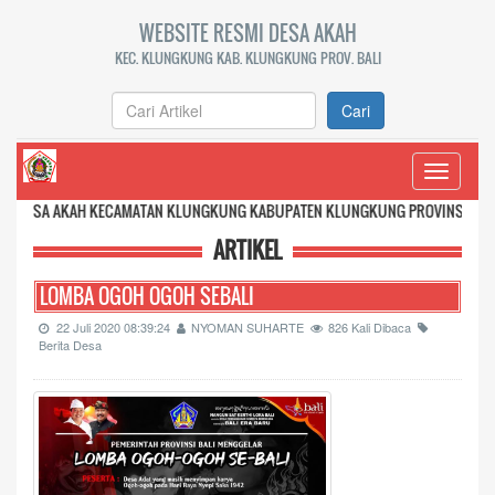
WEBSITE RESMI DESA AKAH
KEC. KLUNGKUNG KAB. KLUNGKUNG PROV. BALI
Cari
Toggle
navigati
H KECAMATAN KLUNGKUNG KABUPATEN KLUNGKUNG PROVINSI BALI
ARTIKEL
LOMBA OGOH OGOH SEBALI
22 Juli 2020 08:39:24
NYOMAN SUHARTE
826 Kali Dibaca
Berita Desa