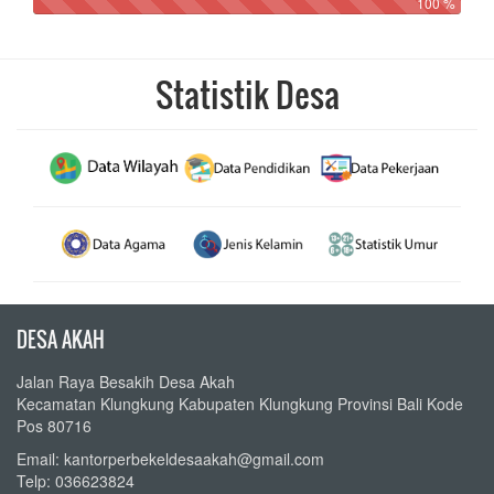
100 %
Statistik Desa
DESA AKAH
Jalan Raya Besakih Desa Akah
Kecamatan Klungkung Kabupaten Klungkung Provinsi Bali Kode
Pos 80716
Email: kantorperbekeldesaakah@gmail.com
Telp: 036623824