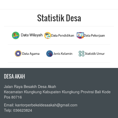
Statistik Desa
DESA AKAH
Jalan Raya Besakih Desa Akah
Kecamatan Klungkung Kabupaten Klungkung Provinsi Bali Kode
Pos 80716
Email: kantorperbekeldesaakah@gmail.com
Telp: 036623824