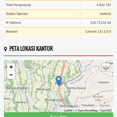
Total Pengunjung
:
4.642.793
Sistem Operasi
:
Android
IP Address
:
216.73.216.48
Browser
:
Chrome 131.0.0.0
PETA LOKASI KANTOR
+
−
Leaflet
|
© OpenStreetMap
|
OpenSID
Buka Peta