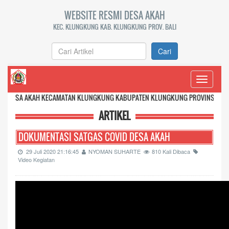
WEBSITE RESMI DESA AKAH
KEC. KLUNGKUNG KAB. KLUNGKUNG PROV. BALI
Cari
Toggle
navigati
KECAMATAN KLUNGKUNG KABUPATEN KLUNGKUNG PROVINSI BALI
ARTIKEL
DOKUMENTASI SATGAS COVID DESA AKAH
29 Juli 2020 21:16:45
NYOMAN SUHARTE
810 Kali Dibaca
Video Kegiatan