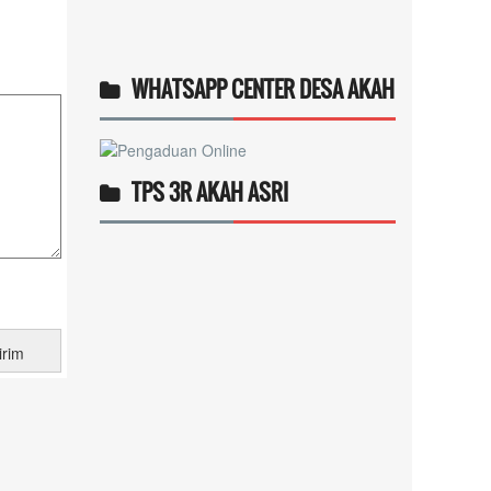
WHATSAPP CENTER DESA AKAH
TPS 3R AKAH ASRI
Operlius gulo
14 Desember 2025 19:31:29
Token gratis ...
selengkapnya
Nuripah
13 Desember 2025 22:52:11
Daptar kan dan usul prakeja
2025...
selengkapnya