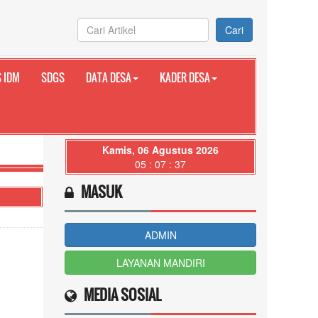
Cari
 IDM
SDGS
DATA DESA
KADER DESA
Kamis, 06 Agustus 2026
05 : 07 : 38
MASUK
ADMIN
LAYANAN MANDIRI
MEDIA SOSIAL