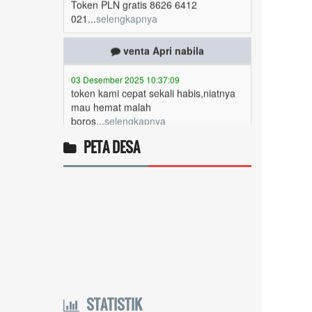
venta Apri nabila
03 Desember 2025 10:37:09
token kami cepat sekali habis,niatnya
mau hemat malah
boros...
selengkapnya
Anis dembi hiti minya
PETA DESA
01 Desember 2025 20:44:10
Token gratis ...
selengkapnya
Yanuaria Anita Aek Bria
27 November 2025 08:07:46
Ingin cek nama penerima bantuan
sosial dari pemerintah...
selengkapnya
Marten Keny Balubun
STATISTIK