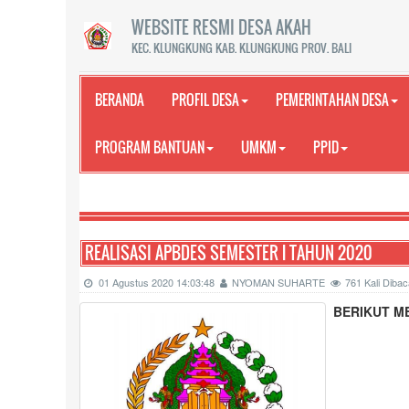
WEBSITE RESMI DESA AKAH
KEC. KLUNGKUNG KAB. KLUNGKUNG PROV. BALI
BERANDA
PROFIL DESA
PEMERINTAHAN DESA
PROGRAM BANTUAN
UMKM
PPID
REALISASI APBDES SEMESTER l TAHUN 2020
01 Agustus 2020 14:03:48
NYOMAN SUHARTE
761 Kali Dib
BERIKUT M