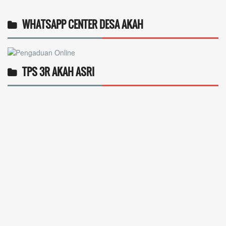
WHATSAPP CENTER DESA AKAH
TPS 3R AKAH ASRI
Operlius gulo
14 Desember 2025 19:31:29
Token gratis ...
selengkapnya
Nuripah
13 Desember 2025 22:52:11
Daptar kan dan usul prakeja 2025...
selengkapnya
Erizal
09 Desember 2025 13:48:42