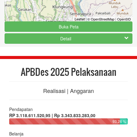
Leaflet
|
© OpenStreetMap
|
OpenSID
Buka Peta
Detail
APBDes 2025 Pelaksanaan
Realisasi | Anggaran
Pendapatan
RP 3.118.611.520,95 | Rp 3.343.833.283,00
93.26 %
Belanja