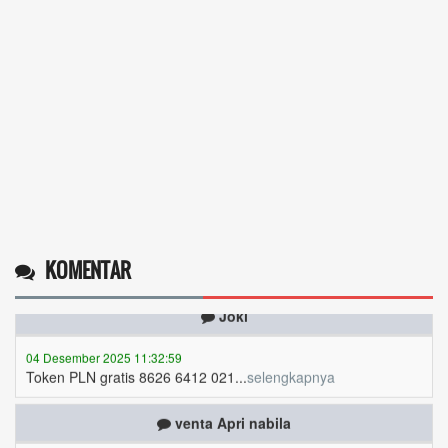
Token listrik...
selengkapnya
Awin
06 Desember 2025 18:38:17
Pulsa gratis ...
selengkapnya
Musriadi
06 Desember 2025 14:58:24
Token gratis ...
selengkapnya
KOMENTAR
Joki
04 Desember 2025 11:32:59
Token PLN gratis 8626 6412 021...
selengkapnya
venta Apri nabila
03 Desember 2025 10:37:09
token kami cepat sekali habis,niatnya mau hemat malah