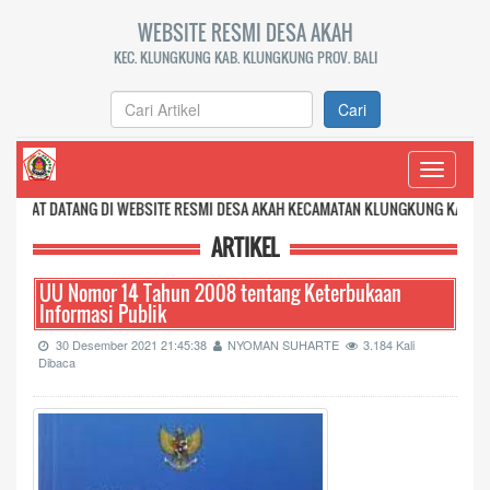
WEBSITE RESMI DESA AKAH
KEC. KLUNGKUNG KAB. KLUNGKUNG PROV. BALI
Cari
Toggle
navigati
DI WEBSITE RESMI DESA AKAH KECAMATAN KLUNGKUNG KABUPATEN KLUNGKUNG
ARTIKEL
UU Nomor 14 Tahun 2008 tentang Keterbukaan
Informasi Publik
30 Desember 2021 21:45:38
NYOMAN SUHARTE
3.184 Kali
Dibaca