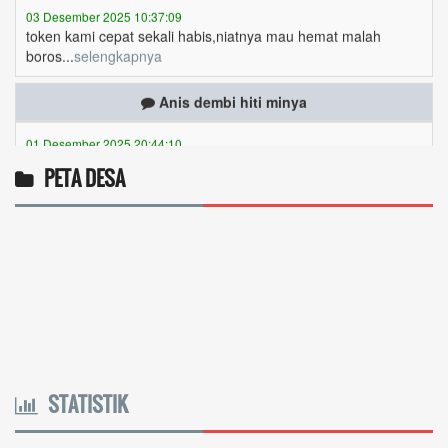
boros...
selengkapnya
Anis dembi hiti minya
01 Desember 2025 20:44:10
Token gratis ...
selengkapnya
Yanuaria Anita Aek Bria
PETA DESA
27 November 2025 08:07:46
Ingin cek nama penerima bantuan sosial dari
pemerintah...
selengkapnya
Marten Keny Balubun
17 November 2025 11:18:28
4vptP...
selengkapnya
STATISTIK