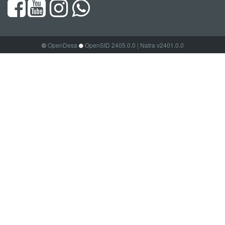
©
OpenDesa
OpenSID 2405.0.0
| Natra v2401.0.0