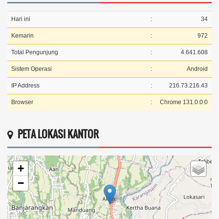
Hari ini
:
34
Kemarin
:
972
Total Pengunjung
:
4.641.608
Sistem Operasi
:
Android
IP Address
:
216.73.216.43
Browser
:
Chrome 131.0.0.0
PETA LOKASI KANTOR
+
−