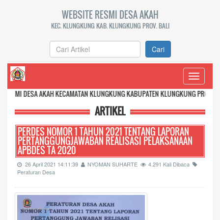
WEBSITE RESMI DESA AKAH
KEC. KLUNGKUNG KAB. KLUNGKUNG PROV. BALI
Cari
Toggle
navigati
AKAH KECAMATAN KLUNGKUNG KABUPATEN KLUNGKUNG PROVINSI BALI
ARTIKEL
PERDES NOMOR 1 TAHUN 2021 TENTANG LAPORAN
PERTANGGUNGJAWABAN REALISASI PELAKSANAAN
APBDES TA 2020
26 April 2021 14:11:39
NYOMAN SUHARTE
4.291 Kali Dibaca
Peraturan Desa