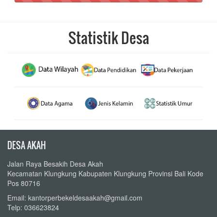
Statistik Desa
DESA AKAH
Jalan Raya Besakih Desa Akah
Kecamatan Klungkung Kabupaten Klungkung Provinsi Bali Kode
Pos 80716
Email: kantorperbekeldesaakah@gmail.com
Telp: 036623824