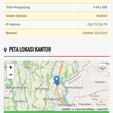
Total Pengunjung
:
4.641.688
Sistem Operasi
:
Android
IP Address
:
216.73.216.79
Browser
:
Chrome 131.0.0.0
PETA LOKASI KANTOR
+
−
Leaflet
|
© OpenStreetMap
|
OpenSID