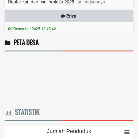
Erizal
09 Desember 2025 13:48:42
Token listrik...
selengkapnya
Awin
PETA DESA
06 Desember 2025 18:38:17
Pulsa gratis ...
selengkapnya
Musriadi
06 Desember 2025 14:58:24
Token gratis ...
selengkapnya
Joki
STATISTIK
04 Desember 2025 11:32:59
Token PLN gratis 8626 6412 021...
selengkapnya
Jumlah Penduduk
Jumlah Penduduk
venta Apri nabila