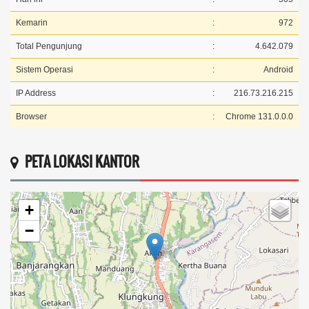
Kemarin
:
972
Total Pengunjung
:
4.642.079
Sistem Operasi
:
Android
IP Address
:
216.73.216.215
Browser
:
Chrome 131.0.0.0
PETA LOKASI KANTOR
+
−