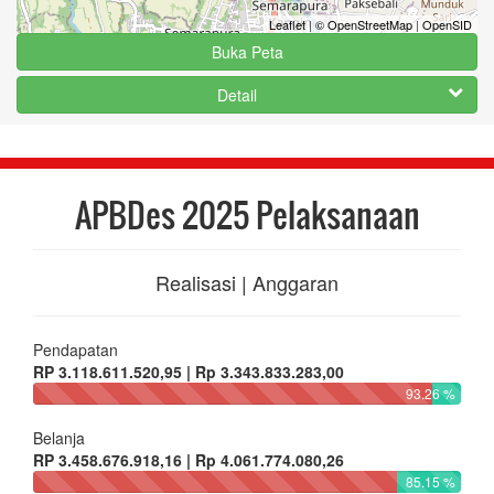
Leaflet
|
© OpenStreetMap
|
OpenSID
Buka Peta
Detail
APBDes 2025 Pelaksanaan
Realisasi | Anggaran
Pendapatan
RP 3.118.611.520,95 | Rp 3.343.833.283,00
93.26 %
Belanja
RP 3.458.676.918,16 | Rp 4.061.774.080,26
85.15 %