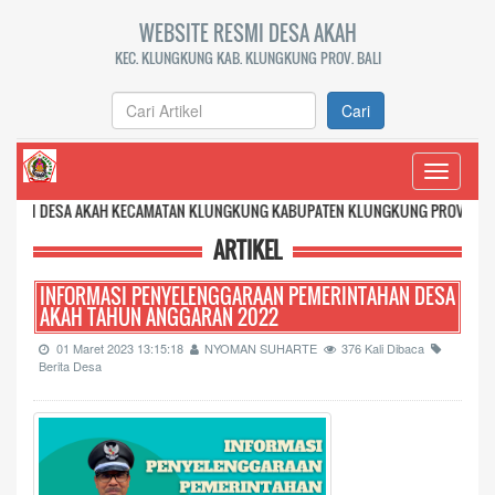
WEBSITE RESMI DESA AKAH
KEC. KLUNGKUNG KAB. KLUNGKUNG PROV. BALI
Cari
Toggle
navigati
A AKAH KECAMATAN KLUNGKUNG KABUPATEN KLUNGKUNG PROVINSI BALI
ARTIKEL
INFORMASI PENYELENGGARAAN PEMERINTAHAN DESA
AKAH TAHUN ANGGARAN 2022
01 Maret 2023 13:15:18
NYOMAN SUHARTE
376 Kali Dibaca
Berita Desa