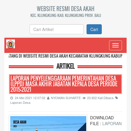
WEBSITE RESMI DESA AKAH
KEC. KLUNGKUNG KAB. KLUNGKUNG PROV. BALI
Cari
Toggle
navigati
WEBSITE RESMI DESA AKAH KECAMATAN KLUNGKUNG KABUPATEN KLUNGKUNG PRO
ARTIKEL
LAPORAN PENYELENGGARAAN PEMERINTAHAN DESA
(LPPD) MASA AKHIR JABATAN KEPALA DESA PERIODE
2015-2021
24 Mei 2021 12:07:02
NYOMAN SUHARTE
23.922 Kali Dibaca
Laporan Desa
DOWNLOAD
FILE :
LAPORAN