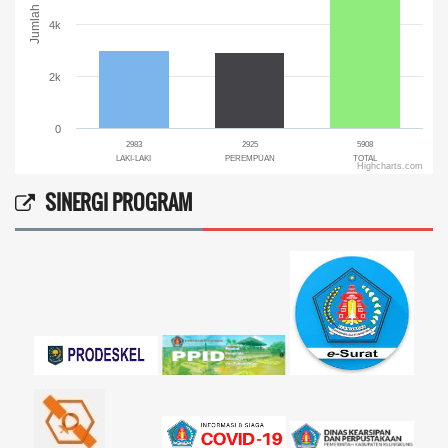
Jumlah
4k
2k
0
2983
2925
5908
LAKI-LAKI
PEREMPUAN
TOTAL
Highcharts.com
End of interactive chart.
SINERGI PROGRAM