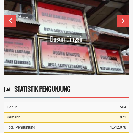
Gerak Jalan PKK Dalam Rangka HUT K
RI Ke
STATISTIK PENGUNJUNG
Hari ini
:
504
Kemarin
:
972
Total Pengunjung
:
4.642.078