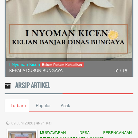
10 / 18
I Nyoman Kicen
Belum Rekam Kehadiran
KEPALA DUSUN BUNGAYA
ARSIP ARTIKEL
Terbaru
Populer
Acak
09 Juni 2026 |
71 Kali
MUSYAWARAH DESA PERENCANAAN