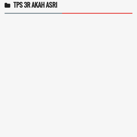
TPS 3R AKAH ASRI
Operlius gulo
14 Desember 2025 19:31:29
Token gratis ...
selengkapnya
Nuripah
13 Desember 2025 22:52:11
Daptar kan dan usul prakeja 2025...
selengkapnya
Erizal
09 Desember 2025 13:48:42
Token listrik...
selengkapnya
Awin
06 Desember 2025 18:38:17
Pulsa gratis ...
selengkapnya