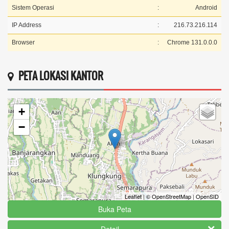
Sistem Operasi
:
Android
IP Address
:
216.73.216.114
Browser
:
Chrome 131.0.0.0
PETA LOKASI KANTOR
+
−
Leaflet
|
© OpenStreetMap
|
OpenSID
Buka Peta